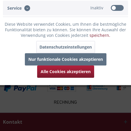
Bewertungen lesen, schreiben und diskutieren...
mehr
Inaktiv
Service
Infos zum Hersteller
Diese Website verwendet Cookies, um Ihnen die bestmögliche
Folgende Infos zum Hersteller sind verfübar......
mehr
Funktionalität bieten zu können. Sie können Ihre Auswahl der
Verwendung von Cookies jederzeit
speichern.
Zubehör
4
Datenschutzeinstellungen
Kunden kauften auch
Nur funktionale Cookies akzeptieren
Alle Cookies akzeptieren
Kontakt