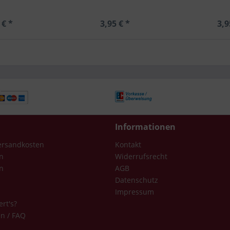
 € *
3,95 € *
3,9
Informationen
Versandkosten
Kontakt
n
Widerrufsrecht
n
AGB
Datenschutz
Impressum
ert's?
en / FAQ