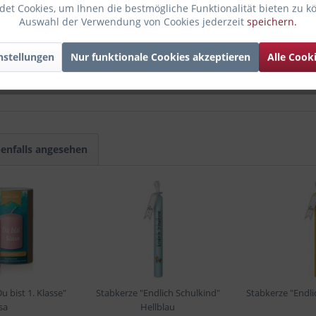
et Cookies, um Ihnen die bestmögliche Funktionalität bieten zu k
Auswahl der Verwendung von Cookies jederzeit
speichern.
nstellungen
Nur funktionale Cookies akzeptieren
Alle Cook
enfalls angesehen
 bist 1. Klasse"
Stabkerze "Endlich Schulkind"
Stabkerze "Endli
sa
Hellblau