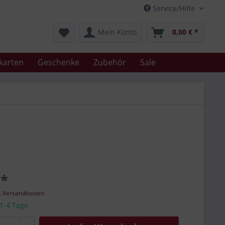
Service/Hilfe
Mein Konto
0,00 € *
karten
Geschenke
Zubehör
Sale
 *
l. Versandkosten
 1-4 Tage