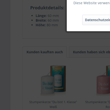
Diese Website verwend
Produktdetails
Länge:
60 mm
Datenschutzei
Breite:
60 mm
Höhe:
80 mm
Kunden kauften auch
Kunden haben sich eb
Stumpenkerze "Du bist 1. Klasse"
Stumpenkerze "Du
Weiß
Ro