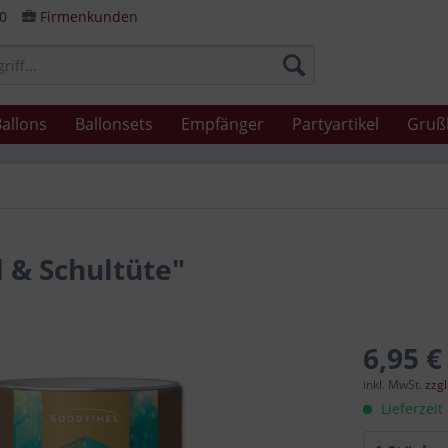
80
Firmenkunden
allons
Ballonsets
Empfänger
Partyartikel
Gruß
 & Schultüte"
6,95 €
inkl. MwSt.
zzg
Lieferzeit