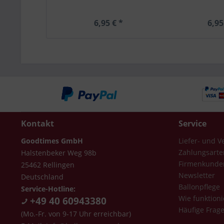
6,95 € *
6,95
Kontakt
Service
Goodtimes GmbH
Liefer- und 
Zahlungsarte
Halstenbeker Weg 98b
Firmenkunde
25462 Rellingen
Newsletter
Deutschland
Ballonpflege
Service-Hotline:
Wie funktioni
+49 40 60943380
Häufige Frag
(Mo.-Fr. von 9-17 Uhr erreichbar)