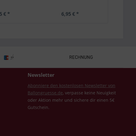
5 € *
6,95 € *
3,
Newsletter
Abonniere den kostenlosen Newsletter von
Ballongruesse.de
, verpasse keine Neuigkeit
oder Aktion mehr und sichere dir einen 5€
Gutschein.