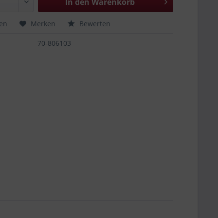
In den
Warenkorb
hen
Merken
Bewerten
70-806103