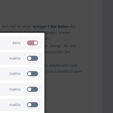
 dem Fall ist unser
witziger T Rex Ballon
das
t seinen kurzen Armen, dem langen, breiten
n Original optisch sehr nah.
Aktiv
Name
Tyrannosaurus
steht für „König“. Als fast
rlebte bis zum endgültigen Aussterben der
Inaktiv
 unteren Ende des Airwalkers angebracht sind,
hten Windhauch bewegt er sich schließlich über
Inaktiv
Inaktiv
Inaktiv