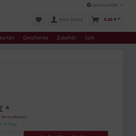
Service/Hilfe
Mein Konto
0,00 € *
karten
Geschenke
Zubehör
Sale
€ *
l. Versandkosten
 1-4 Tage