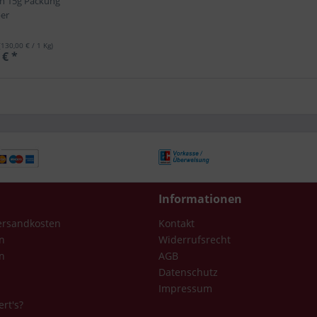
in 15g Packung
ber
(130,00 € / 1 Kg)
 € *
Informationen
Versandkosten
Kontakt
n
Widerrufsrecht
n
AGB
Datenschutz
Impressum
ert's?