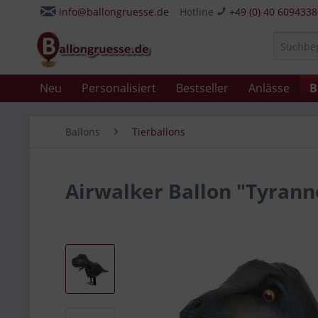
info@ballongruesse.de
Hotline
+49 (0) 40 609433
Neu
Personalisiert
Bestseller
Anlässe
B
Ballons
Tierballons
Airwalker Ballon "Tyrann