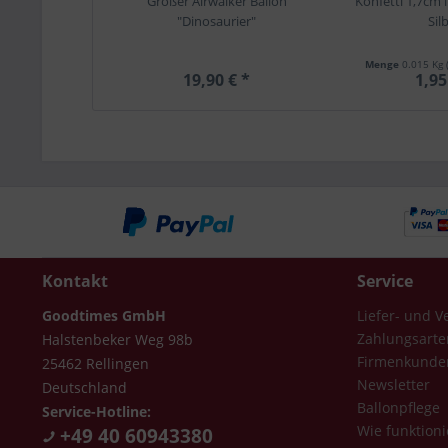
Großer Airwalker Ballon
Konfetti 1,7cm 
"Dinosaurier"
Sil
Menge
0.015 Kg
19,90 € *
1,95
Kontakt
Service
Goodtimes GmbH
Liefer- und 
Zahlungsarte
Halstenbeker Weg 98b
Firmenkunde
25462 Rellingen
Newsletter
Deutschland
Ballonpflege
Service-Hotline:
Wie funktioni
+49 40 60943380