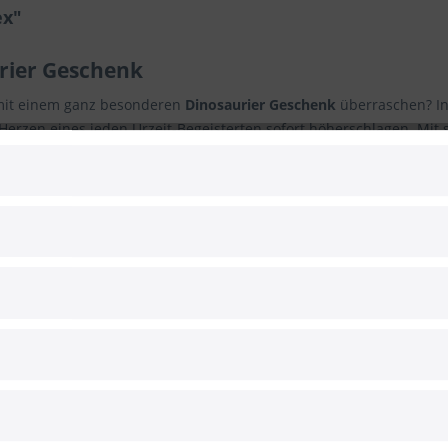
ex"
urier Geschenk
 mit einem ganz besonderen
Dinosaurier Geschenk
überraschen? In
e Herzen eines jeden Urzeit-Begeisterten sofort höherschlagen. Mi
en Reißzähnen kommt er seinem echten, wenn auch ausgestorbene
usstrahlung einer der beliebtesten Dinosaurier. Sein lateinischer 
 er sich gegen die anderen
Dinos
erfolgreich durch. Seine Art übe
– im wahrsten Sinne des Wortes. Denn in den Papierbeinen, die am
halten den Dinosaurier am Boden. Bei Berührungen oder einem leic
r)
lt