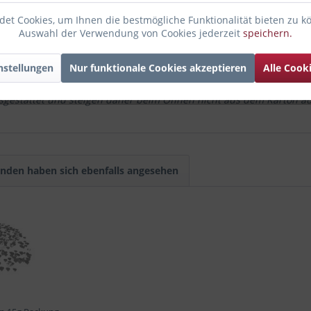
et Cookies, um Ihnen die bestmögliche Funktionalität bieten zu k
 jeden
Anlass
und erfreut jeden, der sich für die ausgestorbenen Ri
Auswahl der Verwendung von Cookies jederzeit
speichern.
chten aus frühester Vergangenheit fasziniert sind. Wie gut, dass du
nstellungen
Nur funktionale Cookies akzeptieren
Alle Cook
en Dinos
, deren tänzelnde Bewegungen gleich für gute Laune sorge
sgestattet und steigen daher beim Öffnen nicht aus dem Karton au
nden haben sich ebenfalls angesehen