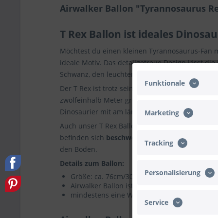
Airwalker Ballon "Tyrannosaurus R
T Rex Ballon ist ideales Dinosa
Möchtest du einen kleinen Tyrannosaurus-Fan
ideale Motiv. Das detailgetreue Design lässt di
Schwanz, den leuchtenden Augen und den spitz
Funktionale
Der T Rex ist trotz seiner furchteinflößenden A
zwölfeinhalb Meter großer Fleischfresser setzte
Dinosaurier mit am längsten.
Marketing
Auch unser T Rex Ballon läuft auf zwei Beinen 
befinden sich
beschwerende Gewichte
. Diese 
Tracking
den Boden.
Details zum Ballon:
Personalisierung
Größe: ca. 76cm/30'' (mit Helium etwas kleine
Airwalker Ballon ist bei Lieferung heliumgefül
mindestens eine Woche Schwebezeit
Service