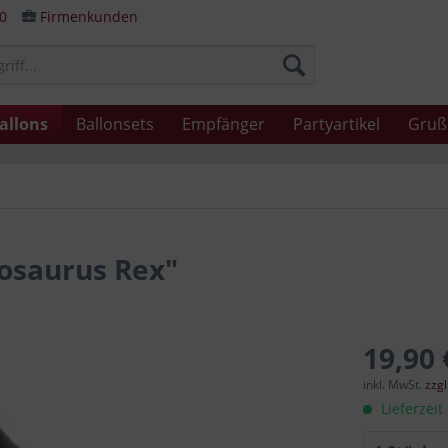
80
Firmenkunden
allons
Ballonsets
Empfänger
Partyartikel
Gruß
osaurus Rex"
19,90 
inkl. MwSt.
zzg
Lieferzeit