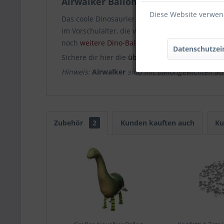
Airwalker Ballon für Dino-Fans
Diese Website verwend
Das coole Dinosaurier Geschenk eignet sich für
im Vorschulalter, die von den tierischen Geschi
noch
weitere Dino-Ballons
bei uns findest.
Datenschutzei
Sichere dir hier die
über den Boden schwebend
Hinweis:
Airwalker
sind mit Ballongewichten au
Zubehör
2
Kunden kauften auch
Ku