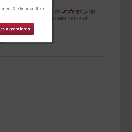
önnen. Sie können Ihre
esen begeistert. Meist sind die
Empfänger Jungs
 bei
Ballongruesse.de
neben dem T Rex auch
ies akzeptieren
n! Bestelle jetzt!
f.