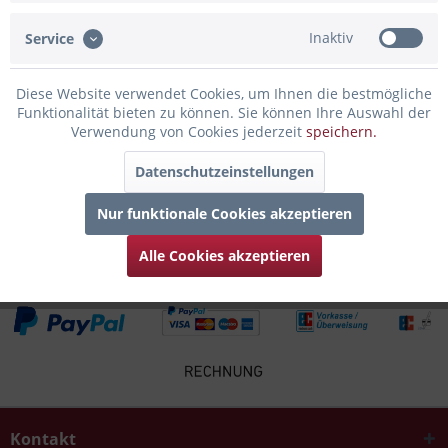
Inaktiv
Service
Infos zum Hersteller
Folgende Infos zum Hersteller sind verfübar......
mehr
Diese Website verwendet Cookies, um Ihnen die bestmögliche
Funktionalität bieten zu können. Sie können Ihre Auswahl der
Zubehör
3
Verwendung von Cookies jederzeit
speichern.
Datenschutzeinstellungen
Kunden kauften auch
Nur funktionale Cookies akzeptieren
Kunden haben sich ebenfalls angesehen
Alle Cookies akzeptieren
Kontakt