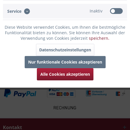
Inaktiv
Service
Infos zum Hersteller
Folgende Infos zum Hersteller sind verfübar......
mehr
Diese Website verwendet Cookies, um Ihnen die bestmögliche
Funktionalität bieten zu können. Sie können Ihre Auswahl der
Zubehör
2
Verwendung von Cookies jederzeit
speichern.
Datenschutzeinstellungen
Kunden kauften auch
Nur funktionale Cookies akzeptieren
Kunden haben sich ebenfalls angesehen
Alle Cookies akzeptieren
Kontakt