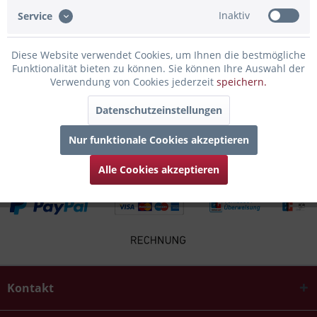
Bewertungen lesen, schreiben und diskutieren...
mehr
Inaktiv
Service
Infos zum Hersteller
Diese Website verwendet Cookies, um Ihnen die bestmögliche
Folgende Infos zum Hersteller sind verfübar......
mehr
Funktionalität bieten zu können. Sie können Ihre Auswahl der
Verwendung von Cookies jederzeit
speichern.
Kunden kauften auch
Datenschutzeinstellungen
Kunden haben sich ebenfalls angesehen
Nur funktionale Cookies akzeptieren
Alle Cookies akzeptieren
Kontakt