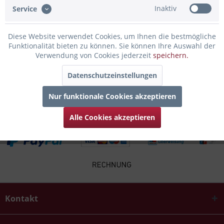
Inaktiv
Service
Infos zum Hersteller
Folgende Infos zum Hersteller sind verfübar......
mehr
Diese Website verwendet Cookies, um Ihnen die bestmögliche
Funktionalität bieten zu können. Sie können Ihre Auswahl der
Verwendung von Cookies jederzeit
speichern.
Zubehör
7
Datenschutzeinstellungen
Kunden kauften auch
Nur funktionale Cookies akzeptieren
Alle Cookies akzeptieren
Kontakt