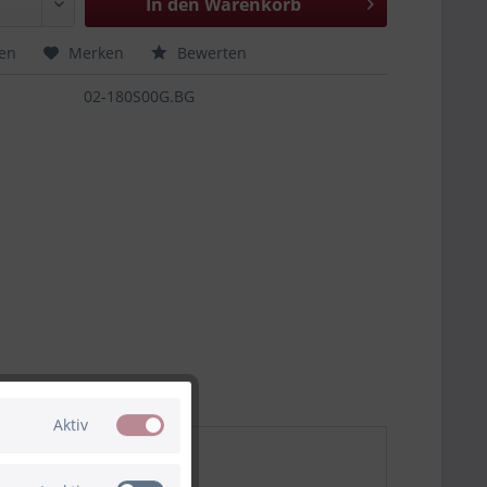
In den
Warenkorb
hen
Merken
Bewerten
02-180S00G.BG
Aktiv