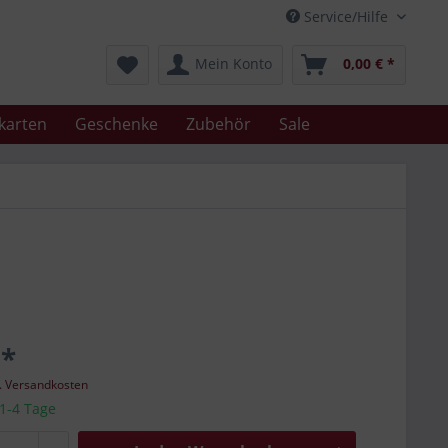
Service/Hilfe
Mein Konto
0,00 € *
karten
Geschenke
Zubehör
Sale
 *
l. Versandkosten
 1-4 Tage