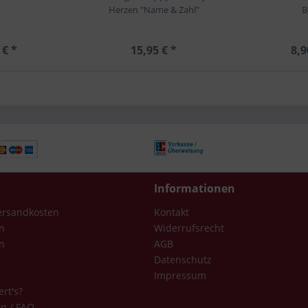
Herzen "Name & Zahl"
B
 € *
15,95 € *
8,9
Informationen
Versandkosten
Kontakt
n
Widerrufsrecht
n
AGB
Datenschutz
Impressum
ert's?
en / FAQ