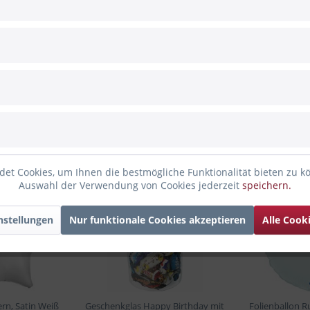
liegen gesichert
et Cookies, um Ihnen die bestmögliche Funktionalität bieten zu k
Auswahl der Verwendung von Cookies jederzeit
speichern.
TIPP!
nstellungen
Nur funktionale Cookies akzeptieren
Alle Cook
ern, Satin Weiß
Geschenkglas Happy Birthday mit
Folienballon R