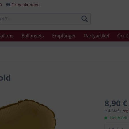
80
Firmenkunden
allons
Ballonsets
Empfänger
Partyartikel
Gruß
old
8,90 €
inkl. MwSt.
zzg
Lieferzeit