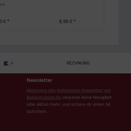
lue
0 € *
8,90 € *
19,
Newsletter
Abonniere den kostenlosen Newsletter von
Ballongruesse.de
, verpasse keine Neuigkeit
oder Aktion mehr und sichere dir einen 5€
Gutschein.