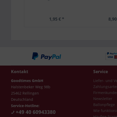
1,95 € *
8,90
Kontakt
Service
Goodtimes GmbH
Liefer- und 
Zahlungsarte
Halstenbeker Weg 98b
Firmenkunde
25462 Rellingen
Newsletter
Deutschland
Ballonpflege
Service-Hotline:
Wie funktioni
+49 40 60943380
Häufige Frag