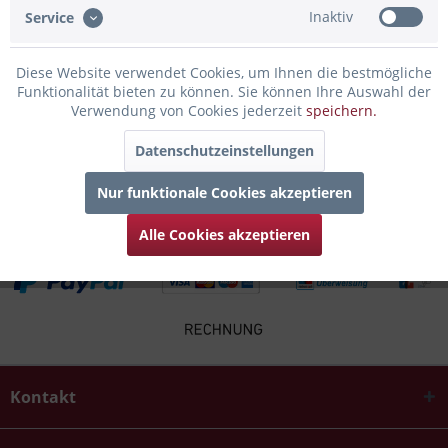
Inaktiv
Service
Infos zum Hersteller
Folgende Infos zum Hersteller sind verfübar......
mehr
Diese Website verwendet Cookies, um Ihnen die bestmögliche
Funktionalität bieten zu können. Sie können Ihre Auswahl der
Verwendung von Cookies jederzeit
speichern.
Zubehör
3
Datenschutzeinstellungen
Kunden kauften auch
Nur funktionale Cookies akzeptieren
Alle Cookies akzeptieren
Kontakt