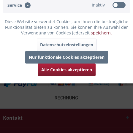
Inaktiv
Service
Infos zum Hersteller
Folgende Infos zum Hersteller sind verfübar......
mehr
Diese Website verwendet Cookies, um Ihnen die bestmögliche
Funktionalität bieten zu können. Sie können Ihre Auswahl der
Verwendung von Cookies jederzeit
speichern.
Zubehör
4
Datenschutzeinstellungen
Kunden kauften auch
Nur funktionale Cookies akzeptieren
Alle Cookies akzeptieren
Kontakt