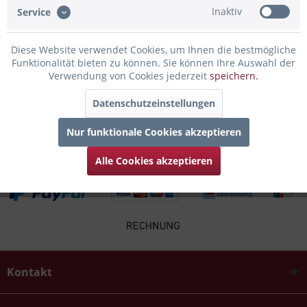
Inaktiv
Service
Infos zum Hersteller
Folgende Infos zum Hersteller sind verfübar......
mehr
Diese Website verwendet Cookies, um Ihnen die bestmögliche
Funktionalität bieten zu können. Sie können Ihre Auswahl der
Verwendung von Cookies jederzeit
speichern.
Zubehör
4
Datenschutzeinstellungen
Kunden kauften auch
Nur funktionale Cookies akzeptieren
Alle Cookies akzeptieren
Kontakt