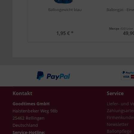
Ballongewicht blau
Ballongas - Ein
Menge
400 Liter
1,95 € *
49,9
Kontakt
Service
Goodtimes GmbH
Liefer- und 
Zahlungsarte
Halstenbeker Weg 98b
Firmenkunde
25462 Rellingen
Newsletter
Deutschland
Ballonpflege
Service-Hotline: