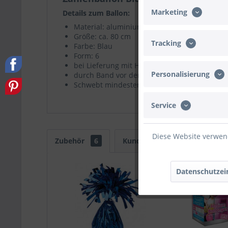
Marketing
Details zum Ballon:
Material: aluminiumbeschichtete Nylon-Folie
Größe: ca. 80 cm
Tracking
Farbe: Blau
Form: 6
bei Lieferung mit Helium gefüllt
Personalisierung
durch Band vor dem Wegfliegen gesichert
Schwebt mindestens eine Woche
Service
Diese Website verwend
Zubehör
6
Kunden kauften auch
Ku
Datenschutzei