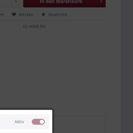
In den
Warenkorb
hen
Merken
Bewerten
02-006B.BG
Aktiv