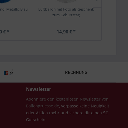
nd, Metallic Blau
Luftballon mit Foto als Geschenk
Zahlenba
zum Geburtstag
0 € *
14,90 € *
19,
Newsletter
Abonniere den kostenlosen Newsletter von
Ballongruesse.de
, verpasse keine Neuigkeit
oder Aktion mehr und sichere dir einen 5€
Gutschein.