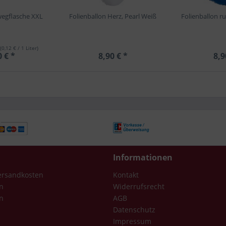
wegflasche XXL
Folienballon Herz, Pearl Weiß
Folienballon ru
(0,12 € / 1 Liter)
0 € *
8,90 € *
8,9
Informationen
Versandkosten
Kontakt
n
Widerrufsrecht
n
AGB
Datenschutz
Impressum