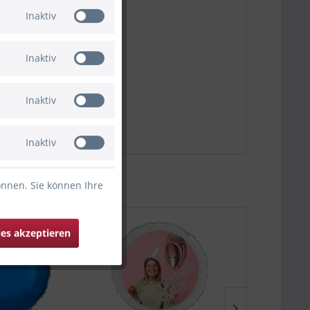
Inaktiv
Inaktiv
Inaktiv
Inaktiv
önnen. Sie können Ihre
ies akzeptieren
Bald wieder