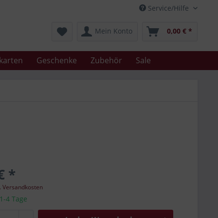
Service/Hilfe
Mein Konto
0,00 € *
karten
Geschenke
Zubehör
Sale
€ *
l. Versandkosten
 1-4 Tage