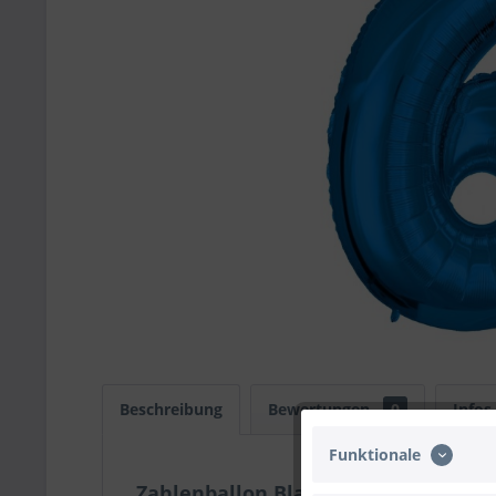
Beschreibung
Bewertungen
0
Infos
Funktionale
Zahlenballon Blau "6"