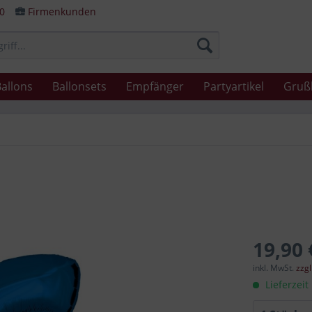
80
Firmenkunden
allons
Ballonsets
Empfänger
Partyartikel
Gruß
19,90 
inkl. MwSt.
zzg
Lieferzeit