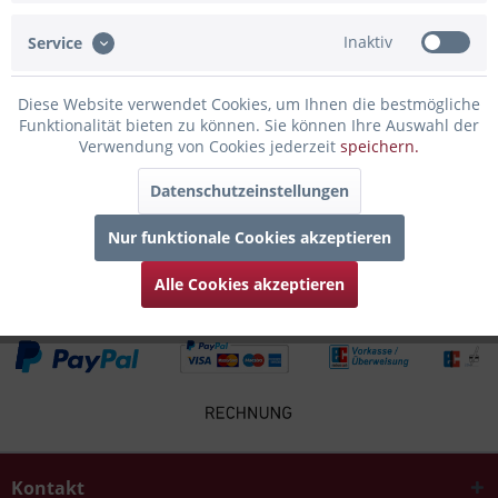
Inaktiv
Service
Infos zum Hersteller
Folgende Infos zum Hersteller sind verfübar......
mehr
Diese Website verwendet Cookies, um Ihnen die bestmögliche
Funktionalität bieten zu können. Sie können Ihre Auswahl der
Zubehör
4
Verwendung von Cookies jederzeit
speichern.
Datenschutzeinstellungen
Kunden kauften auch
Nur funktionale Cookies akzeptieren
Kunden haben sich ebenfalls angesehen
Alle Cookies akzeptieren
Kontakt