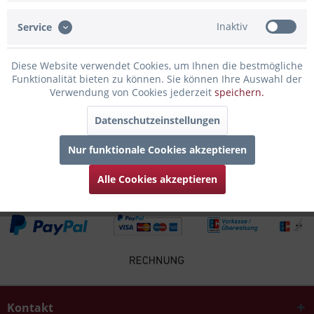
Inaktiv
Service
Infos zum Hersteller
Folgende Infos zum Hersteller sind verfübar......
mehr
Diese Website verwendet Cookies, um Ihnen die bestmögliche
Funktionalität bieten zu können. Sie können Ihre Auswahl der
Zubehör
3
Verwendung von Cookies jederzeit
speichern.
Datenschutzeinstellungen
Kunden kauften auch
Nur funktionale Cookies akzeptieren
Kunden haben sich ebenfalls angesehen
Alle Cookies akzeptieren
Kontakt