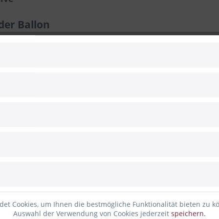
der Ballon
Lokomotive“
wurden Reverend Wilbert Vere Awdrys Kurzgeschichten
en Freunde im Zentrum der Geschichten. Genau wie Thomas selbst
einsam verschiedene Aufgaben lösen. Währenddessen vermittelt d
dschaft.
omotive, wie man ihn kennt: freundlich lächelnd mit freudestrahl
 ist ein strahlend blauer Himmel zu erkennen. Umringt wird das H
r verbunden und bilden auf diese Weise einen Kreis um ihn.
ichert
n über den Dingen
et Cookies, um Ihnen die bestmögliche Funktionalität bieten zu k
Auswahl der Verwendung von Cookies jederzeit
speichern.