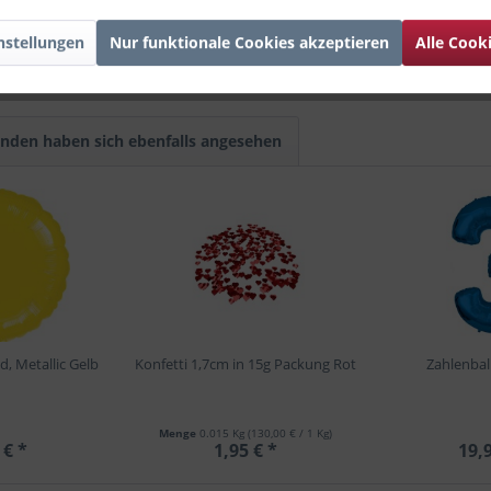
ne Freunde
, hat dabei aber keine explizite Aufschrift. Somit eigne
d damit große Freude bei
Kindern als Empfänger
auslösen.
nstellungen
Nur funktionale Cookies akzeptieren
Alle Cook
nden haben sich ebenfalls angesehen
d, Metallic Gelb
Konfetti 1,7cm in 15g Packung Rot
Zahlenbal
Menge
0.015 Kg
(130,00 € / 1 Kg)
 € *
1,95 € *
19,9