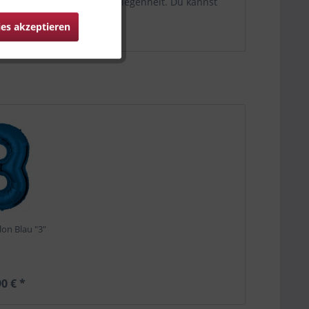
t sich das Motiv für jede Gelegenheit. Du kannst
ies akzeptieren
lon Blau "3"
0 € *