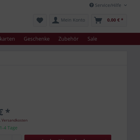
Service/Hilfe
Mein Konto
0,00 € *
karten
Geschenke
Zubehör
Sale
€ *
l. Versandkosten
 1-4 Tage