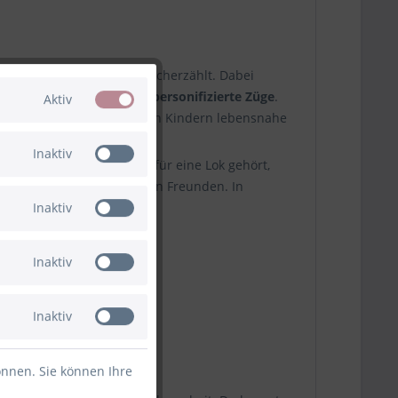
 von 1945 kindgerecht nacherzählt. Dabei
 sind auch seine Freunde
personifizierte Züge
.
Aktiv
ie Animationsserie kleinen Kindern lebensnahe
Inaktiv
enden Augen. Wie es sich für eine Lok gehört,
auptmotiv Thomas von seinen Freunden. In
Inaktiv
Inaktiv
Inaktiv
önnen. Sie können Ihre