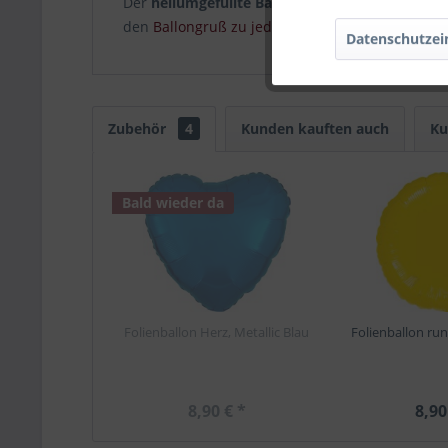
Der
heliumgefüllte Ballon
zeigt
Thomas und sei
den
Ballongruß zu jedem Anlass
überreichen un
Datenschutzei
Zubehör
4
Kunden kauften auch
Ku
Bald wieder da
Folienballon Herz, Metallic Blau
Folienballon run
8,90 € *
8,90