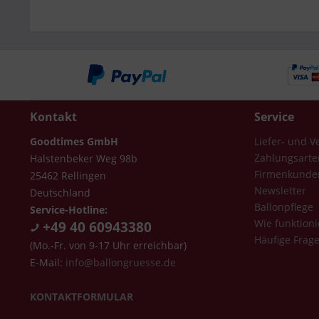
Kontakt
Service
Goodtimes GmbH
Liefer- und 
Zahlungsarte
Halstenbeker Weg 98b
Firmenkunde
25462 Rellingen
Newsletter
Deutschland
Ballonpflege
Service-Hotline:
Wie funktioni
+49 40 60943380
Häufige Frag
(Mo.-Fr. von 9-17 Uhr erreichbar)
E-Mail:
info@ballongruesse.de
KONTAKTFORMULAR