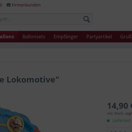
80
Firmenkunden
allons
Ballonsets
Empfänger
Partyartikel
Gruß
ie Lokomotive"
14,90 
inkl. MwSt.
zzg
Lieferzeit