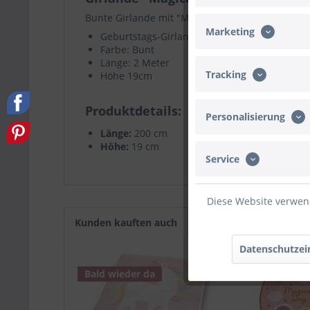
Bunte Girlande mit "Magical Day" Schriftzug
Marketing
Geburtstags-Girlande
Farbe: Bunt
Länge: 2 Meter
Tracking
Höhe 19cm
Produktdetails
Personalisierung
Länge:
200 cm
Höhe:
19 cm
Service
Diese Website verwend
Kunden kauften auch
Kunden haben sich eb
Datenschutzei
Bald wieder da