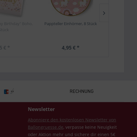
py Birthday" Boho,
Pappteller Einhörner, 8 Stück
Maverick Pappt
Stück
Birthday" Ros
5 € *
4,95 € *
3,
Newsletter
Abonniere den kostenlosen Newsletter von
Ballongruesse.de
, verpasse keine Neuigkeit
oder Aktion mehr und sichere dir einen 5€