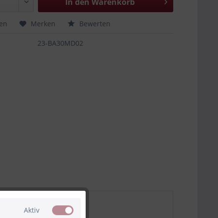
In den
Warenkorb
hen
Merken
Bewerten
23-BA30MD02
Aktiv