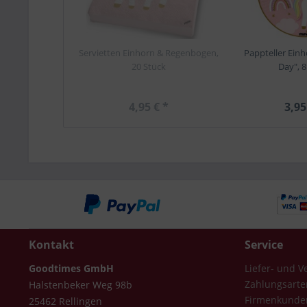
Servietten Einhorn & Regenbogen,
Pappteller Einh
20 Stück
Day", 8
4,95 € *
3,95
Kontakt
Service
Goodtimes GmbH
Liefer- und 
Zahlungsarte
Halstenbeker Weg 98b
Firmenkunde
25462 Rellingen