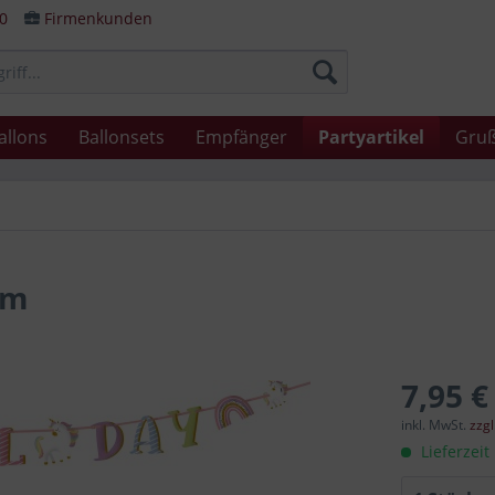
80
Firmenkunden
allons
Ballonsets
Empfänger
Partyartikel
Gruß
2m
7,95 €
inkl. MwSt.
zzg
Lieferzeit