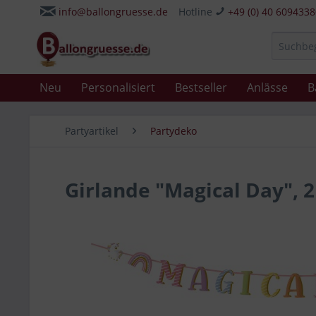
info@ballongruesse.de
Hotline
+49 (0) 40 609433
Neu
Personalisiert
Bestseller
Anlässe
B
Partyartikel
Partydeko
Girlande "Magical Day", 