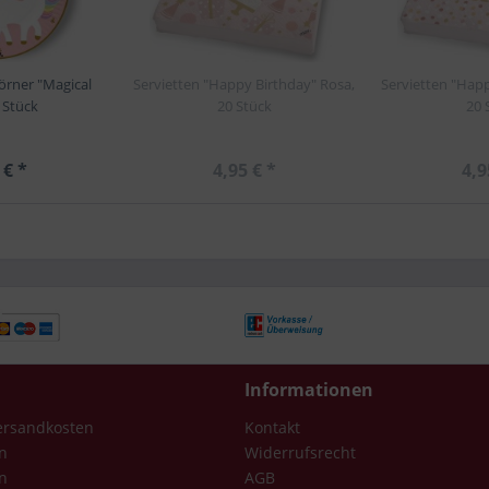
örner "Magical
Servietten "Happy Birthday" Rosa,
Servietten "Hap
 Stück
20 Stück
20 
 € *
4,95 € *
4,9
Informationen
Versandkosten
Kontakt
n
Widerrufsrecht
n
AGB