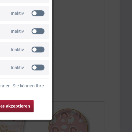
Inaktiv
Inaktiv
Inaktiv
Inaktiv
önnen. Sie können Ihre
ies akzeptieren
da
Bald wieder