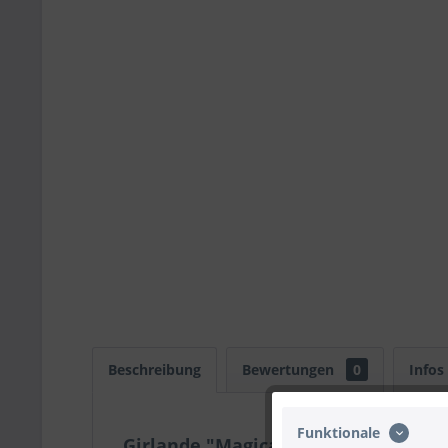
Beschreibung
Bewertungen
0
Infos
Funktionale
Girlande "Magical Day", 2m