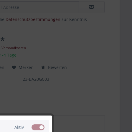
die
Datenschutzbestimmungen
zur Kenntnis
 *
l. Versandkosten
 1-4 Tage
hen
Merken
Bewerten
23-BA20GC03
Aktiv