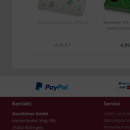
Servietten Waldtiere, 20 Stück
Servietten "It's
Game Controll
4,95 € *
4,95
Kontakt
Service
Goodtimes GmbH
Liefer- und 
Zahlungsarte
Halstenbeker Weg 98b
Firmenkunde
25462 Rellingen