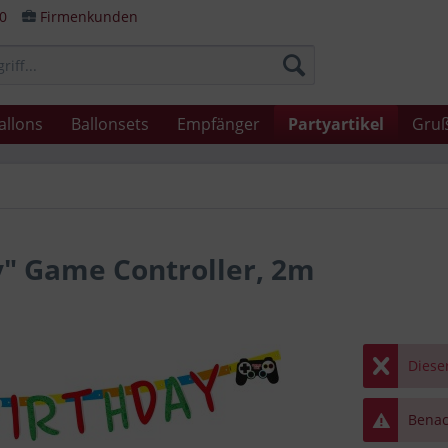
80
Firmenkunden
allons
Ballonsets
Empfänger
Partyartikel
Gruß
y" Game Controller, 2m
Dieser
Benach