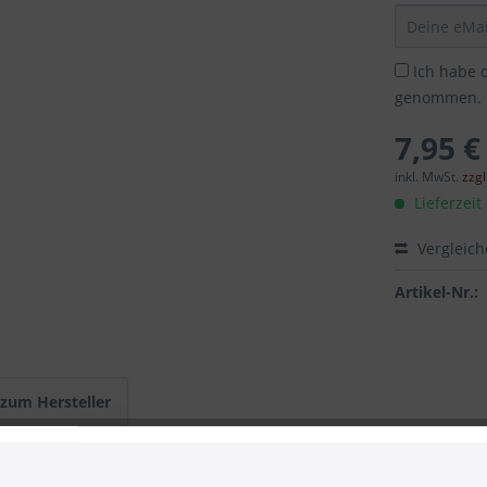
Ich habe 
genommen.
7,95 €
inkl. MwSt.
zzg
Lieferzeit
Vergleic
Artikel-Nr.:
 zum Hersteller
ntroller, 2m