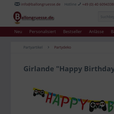
info@ballongruesse.de
Hotline
+49 (0) 40 609433
Neu
Personalisiert
Bestseller
Anlässe
B
Partyartikel
Partydeko
Girlande "Happy Birthda