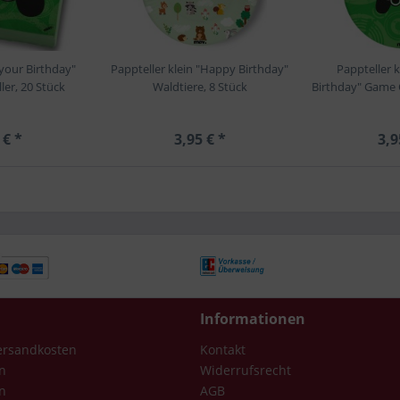
 your Birthday"
Pappteller klein "Happy Birthday"
Pappteller k
er, 20 Stück
Waldtiere, 8 Stück
Birthday" Game C
 € *
3,95 € *
3,9
Informationen
Versandkosten
Kontakt
n
Widerrufsrecht
n
AGB