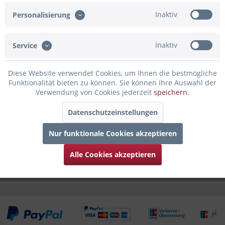
Artikel-Nr.:
23-BA30BB05
Inaktiv
Personalisierung
Beschreibung
Rosa Girlande mit "Happy Birthday" Schriftzug und
Inaktiv
Service
Regenbogen-Motiv im Boho Style....
mehr
Diese Website verwendet Cookies, um Ihnen die bestmögliche
Bewertungen
0
Funktionalität bieten zu können. Sie können Ihre Auswahl der
Verwendung von Cookies jederzeit
speichern.
Bewertungen lesen, schreiben und diskutieren...
mehr
Datenschutzeinstellungen
Infos zum Hersteller
Nur funktionale Cookies akzeptieren
Folgende Infos zum Hersteller sind verfübar......
mehr
Alle Cookies akzeptieren
Kunden kauften auch