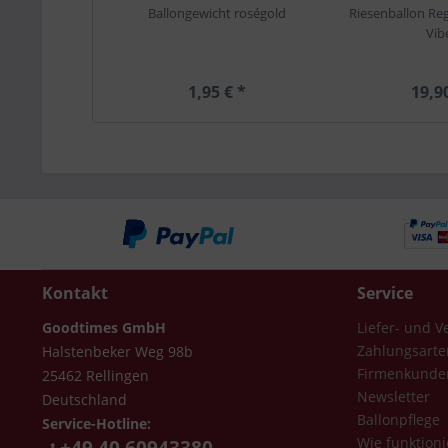
Ballongewicht roségold
Riesenballon Re
Vib
1,95 € *
19,9
Kontakt
Service
Goodtimes GmbH
Liefer- und 
Zahlungsarte
Halstenbeker Weg 98b
Firmenkunde
25462 Rellingen
Newsletter
Deutschland
Ballonpflege
Service-Hotline:
Wie funktioni