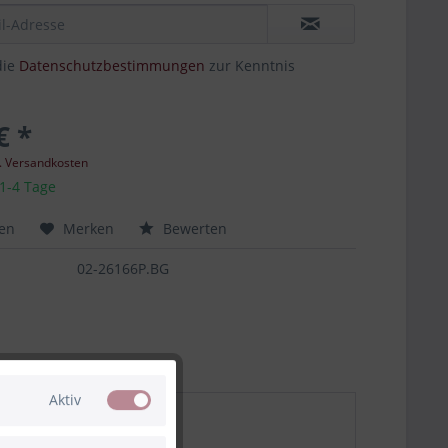
die
Datenschutzbestimmungen
zur Kenntnis
€ *
l. Versandkosten
 1-4 Tage
hen
Merken
Bewerten
02-26166P.BG
Aktiv