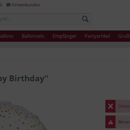
80
Firmenkunden
allons
Ballonsets
Empfänger
Partyartikel
Gruß
y Birthday''
Dieser
Benach