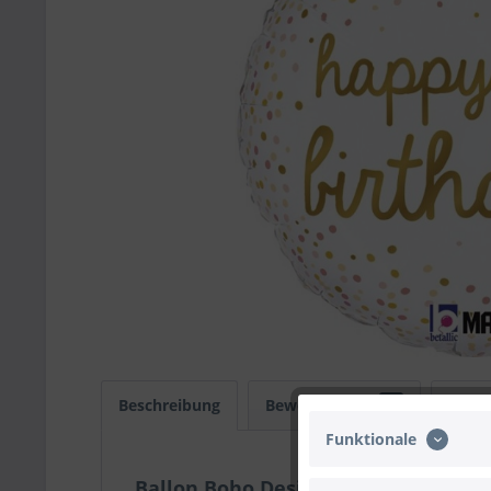
Beschreibung
Bewertungen
0
Infos
Funktionale
Ballon Boho Design ''Happy Birthday