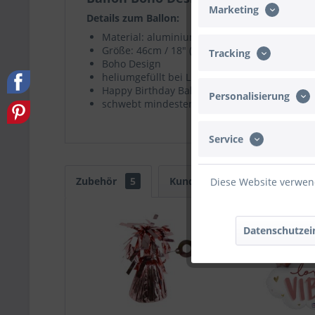
Marketing
Details zum Ballon:
Material: aluminiumbeschichtete Nylon-Folie
Größe: 46cm / 18" (mit Helium etwas kleiner)
Tracking
Boho Design
heliumgefüllt bei Lieferung
Happy Birthday Ballon ist durch Band vor de
Personalisierung
schwebt mindestens eine Woche
Service
Zubehör
5
Kunden kauften auch
Ku
Diese Website verwend
Datenschutzei