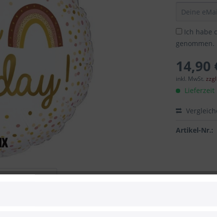
Ich habe 
genommen.
14,90 
inkl. MwSt.
zzg
Lieferzeit
Vergleic
Artikel-Nr.:
 zum Hersteller
''