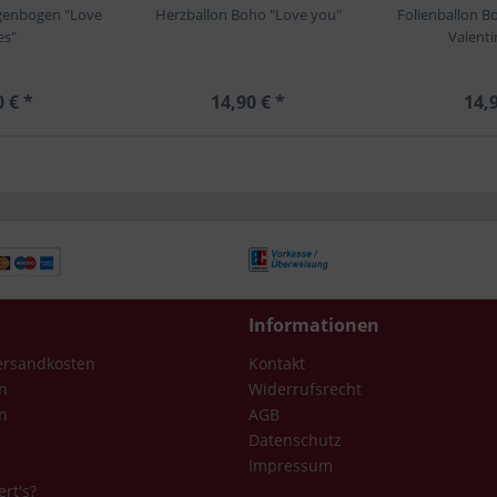
genbogen "Love
Herzballon Boho "Love you"
Folienballon 
es"
Valenti
0 € *
14,90 € *
14,9
Informationen
Versandkosten
Kontakt
n
Widerrufsrecht
n
AGB
Datenschutz
Impressum
ert's?