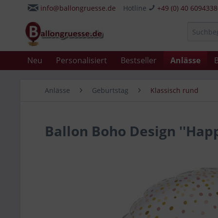
info@ballongruesse.de
Hotline
+49 (0) 40 609433
Neu
Personalisiert
Bestseller
Anlässe
B
Anlässe
Geburtstag
Klassisch rund
Ballon Boho Design ''Happ