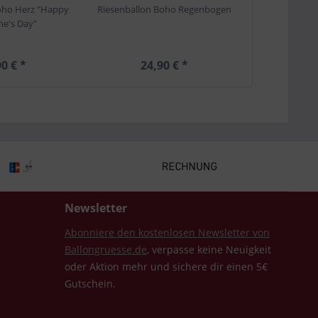
Boho Herz "Happy
Riesenballon Boho Regenbogen
ne's Day"
0 € *
24,90 € *
Newsletter
Abonniere den kostenlosen Newsletter von
Ballongruesse.de
, verpasse keine Neuigkeit
oder Aktion mehr und sichere dir einen 5€
Gutschein.