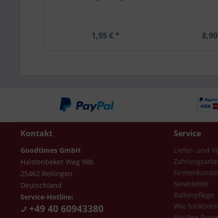
1,95 € *
8,90
Kontakt
Service
Goodtimes GmbH
Liefer- und 
Zahlungsarte
Halstenbeker Weg 98b
Firmenkunde
25462 Rellingen
Newsletter
Deutschland
Ballonpflege
Service-Hotline:
Wie funktioni
+49 40 60943380
Häufige Frag