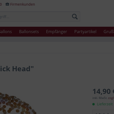
80
Firmenkunden
allons
Ballonsets
Empfänger
Partyartikel
Gruß
ick Head"
14,90 
inkl. MwSt.
zzg
Lieferzeit