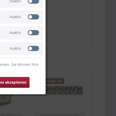
Inaktiv
Inaktiv
Inaktiv
Inaktiv
önnen. Sie können Ihre
da
Bald wieder da
ies akzeptieren
"Birthday King"
Konfettikanone Goldene Sterne,