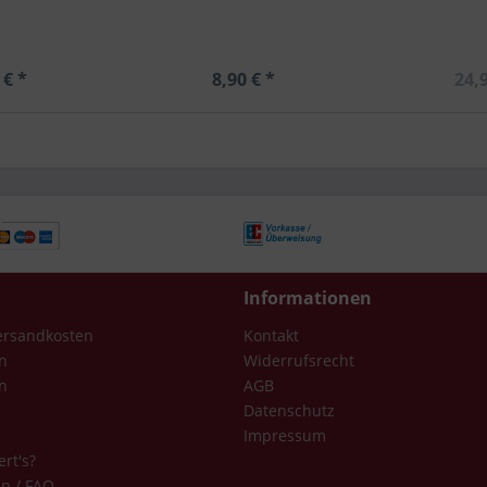
 € *
8,90 € *
24,9
Informationen
Versandkosten
Kontakt
n
Widerrufsrecht
n
AGB
Datenschutz
Impressum
ert's?
en / FAQ