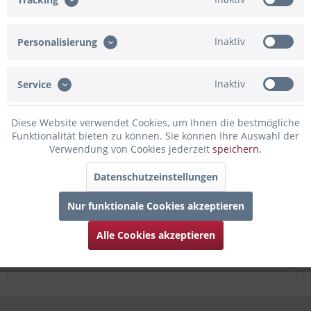
Artikel-Nr.:
02-35559.BG
Inaktiv
Personalisierung
Beschreibung
Details zum Ballon: Material: aluminiumbeschichtete Nylon-
Folie Größe:...
mehr
Inaktiv
Service
Bewertungen
0
Diese Website verwendet Cookies, um Ihnen die bestmögliche
Funktionalität bieten zu können. Sie können Ihre Auswahl der
Bewertungen lesen, schreiben und diskutieren...
mehr
Verwendung von Cookies jederzeit
speichern.
Infos zum Hersteller
Datenschutzeinstellungen
Folgende Infos zum Hersteller sind verfübar......
mehr
Nur funktionale Cookies akzeptieren
Zubehör
5
Alle Cookies akzeptieren
Kunden kauften auch