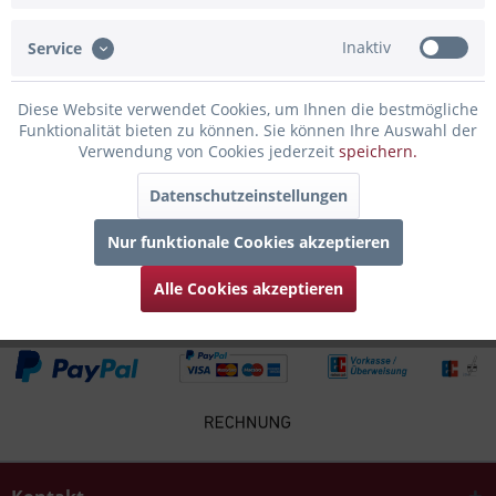
Inaktiv
Service
Infos zum Hersteller
Folgende Infos zum Hersteller sind verfübar......
mehr
Diese Website verwendet Cookies, um Ihnen die bestmögliche
Funktionalität bieten zu können. Sie können Ihre Auswahl der
Zubehör
5
Verwendung von Cookies jederzeit
speichern.
Datenschutzeinstellungen
Kunden kauften auch
Nur funktionale Cookies akzeptieren
Kunden haben sich ebenfalls angesehen
Alle Cookies akzeptieren