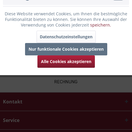
Infos zum Hersteller
Diese Website verwendet Cookies, um Ihnen die bestmögliche
Funktionalität bieten zu können. Sie können Ihre Auswahl der
Folgende Infos zum Hersteller sind verfübar......
mehr
Verwendung von Cookies jederzeit
speichern.
Zubehör
5
Datenschutzeinstellungen
Nur funktionale Cookies akzeptieren
Alle Cookies akzeptieren
Kontakt
Service