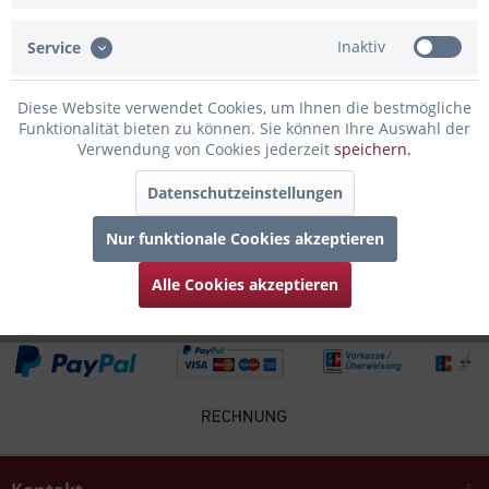
Inaktiv
Service
Infos zum Hersteller
Folgende Infos zum Hersteller sind verfübar......
mehr
Diese Website verwendet Cookies, um Ihnen die bestmögliche
Funktionalität bieten zu können. Sie können Ihre Auswahl der
Zubehör
3
Verwendung von Cookies jederzeit
speichern.
Datenschutzeinstellungen
Kunden kauften auch
Nur funktionale Cookies akzeptieren
Kunden haben sich ebenfalls angesehen
Alle Cookies akzeptieren