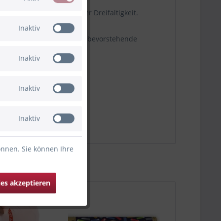
 Christentum als Symbol der Dreifaltigkeit.
Inaktiv
ben, wie zum Beispiel eine bevorstehende
Inaktiv
Inaktiv
Inaktiv
önnen. Sie können Ihre
ies akzeptieren