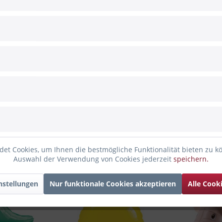
n Eingang. Es repräsentiert stets die Dreiheit, wie zum Beispiel im
siert die Liebe. Das vierblättrige Kleeblatt gilt als Glücksbringer.
llon und wünsche einer lieben Person Glück für anstehende Aufga
gen
et Cookies, um Ihnen die bestmögliche Funktionalität bieten zu k
Auswahl der Verwendung von Cookies jederzeit
speichern.
nden haben sich ebenfalls angesehen
nstellungen
Nur funktionale Cookies akzeptieren
Alle Cook