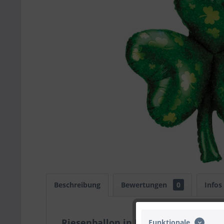
Beschreibung
Bewertungen
0
Infos
Riesenballon in Kleeblatt-Form
Funktionale