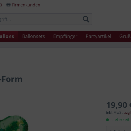
80
Firmenkunden
allons
Ballonsets
Empfänger
Partyartikel
Gruß
t-Form
19,90 
inkl. MwSt.
zzg
Lieferzeit