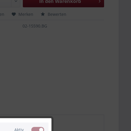
In den
Warenkorb
hen
Merken
Bewerten
02-15590.BG
Aktiv