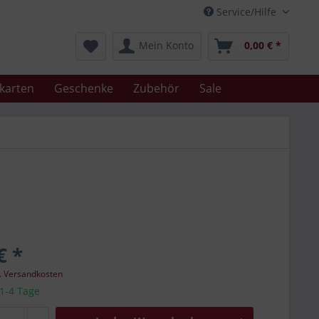
Service/Hilfe
Mein Konto
0,00 € *
karten
Geschenke
Zubehör
Sale
€ *
l. Versandkosten
 1-4 Tage