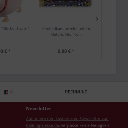
n "Glücksschwein"
Konfettikanone mit buntem
Grußkarte "Zum
Metallic Mix, 40cm
und viel Glüc
0 € *
6,90 € *
3,
Newsletter
Abonniere den kostenlosen Newsletter von
Ballongruesse.de
, verpasse keine Neuigkeit