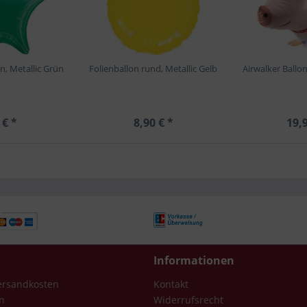
n, Metallic Grün
Folienballon rund, Metallic Gelb
Airwalker Ballo
 € *
8,90 € *
19,9
Informationen
Versandkosten
Kontakt
n
Widerrufsrecht