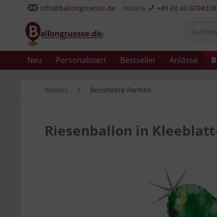
info@ballongruesse.de
Hotline
+49 (0) 40 609433
Neu
Personalisiert
Bestseller
Anlässe
B
Ballons
Besondere Formen
Riesenballon in Kleeblat