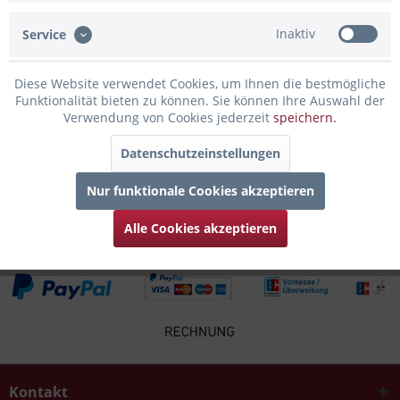
Inaktiv
Service
Infos zum Hersteller
Folgende Infos zum Hersteller sind verfübar......
mehr
Diese Website verwendet Cookies, um Ihnen die bestmögliche
Funktionalität bieten zu können. Sie können Ihre Auswahl der
Zubehör
4
Verwendung von Cookies jederzeit
speichern.
Datenschutzeinstellungen
Kunden kauften auch
Nur funktionale Cookies akzeptieren
Kunden haben sich ebenfalls angesehen
Alle Cookies akzeptieren
Kontakt