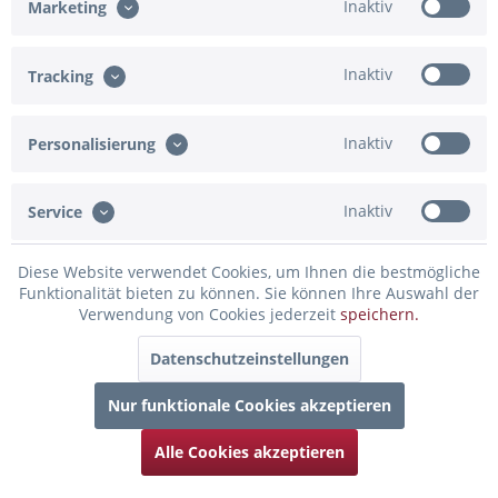
Inaktiv
Marketing
Eingabe fehlt
Inaktiv
Tracking
In den Warenkorb
Inaktiv
Personalisierung
Konfiguration ist unvollständig - bitte prüfen!
Merken
Bewerten
Inaktiv
Service
Artikel-Nr.:
91-833215
Diese Website verwendet Cookies, um Ihnen die bestmögliche
Funktionalität bieten zu können. Sie können Ihre Auswahl der
Beschreibung
Verwendung von Cookies jederzeit
speichern.
Eine zauberhafte kleine Geschenkidee zum Geburtstag ist
unsere individuelle Geschenkbox. Der...
mehr
Datenschutzeinstellungen
Nur funktionale Cookies akzeptieren
Bewertungen
0
Bewertungen lesen, schreiben und diskutieren...
mehr
Alle Cookies akzeptieren
Infos zum Hersteller