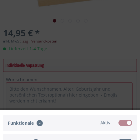
14,95 € *
inkl. MwSt.
zzgl. Versandkosten
Lieferzeit 1-4 Tage
Individuelle Anpassung
Wunschnamen
Aktiv
Eingabe fehlt
Maximum Zeichen = 400, noch verfügbar =
400
Funktionale
Ich bestätige, dass die Angaben korrekt sind