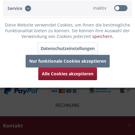
Bewertungen lesen, schreiben und diskutieren...
mehr
Inaktiv
Service
Infos zum Hersteller
Diese Website verwendet Cookies, um Ihnen die bestmögliche
Folgende Infos zum Hersteller sind verfübar......
mehr
Funktionalität bieten zu können. Sie können Ihre Auswahl der
Verwendung von Cookies jederzeit
speichern.
Zubehör
5
Datenschutzeinstellungen
Kunden kauften auch
Nur funktionale Cookies akzeptieren
Alle Cookies akzeptieren
Kontakt