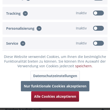
In den Warenkorb
Inaktiv
Konfiguration ist unvollständig - bitte prüfen!
Tracking
Merken
Bewerten
Inaktiv
Personalisierung
Artikel-Nr.:
91-830191
Inaktiv
Service
Beschreibung
Du möchtest einem Muffin oder einen Kuchen noch eine
Diese Website verwendet Cookies, um Ihnen die bestmögliche
persönliche Note geben? Dann...
mehr
Funktionalität bieten zu können. Sie können Ihre Auswahl der
Verwendung von Cookies jederzeit
speichern.
Bewertungen
0
Datenschutzeinstellungen
Bewertungen lesen, schreiben und diskutieren...
mehr
Nur funktionale Cookies akzeptieren
Infos zum Hersteller
Alle Cookies akzeptieren
Folgende Infos zum Hersteller sind verfübar......
mehr
Kunden kauften auch