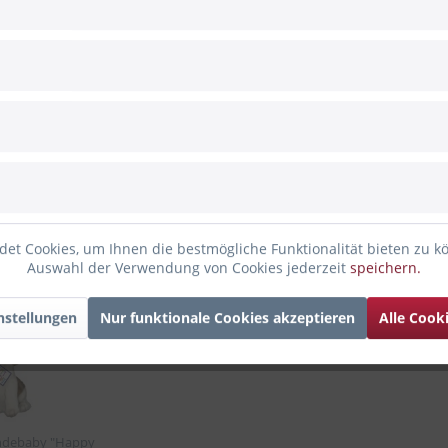
sichert
nden haben sich ebenfalls angesehen
et Cookies, um Ihnen die bestmögliche Funktionalität bieten zu k
Auswahl der Verwendung von Cookies jederzeit
speichern.
a
nstellungen
Nur funktionale Cookies akzeptieren
Alle Cook
ndebaby "Happy