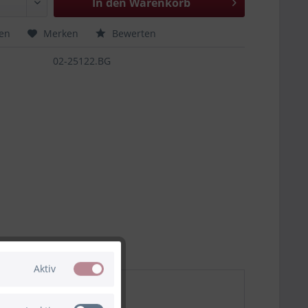
In den
Warenkorb
hen
Merken
Bewerten
02-25122.BG
Aktiv