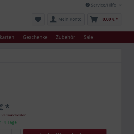
Service/Hilfe
Mein Konto
0,00 € *
karten
Geschenke
Zubehör
Sale
€ *
l. Versandkosten
 1-4 Tage