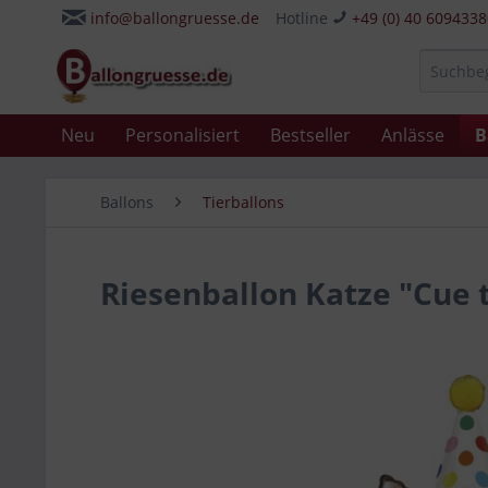
info@ballongruesse.de
Hotline
+49 (0) 40 609433
Neu
Personalisiert
Bestseller
Anlässe
B
Ballons
Tierballons
Riesenballon Katze "Cue t