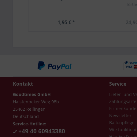
Birth
1,95 € *
24,9
Kontakt
Service
Goodtimes GmbH
Liefer- und 
Zahlungsarte
Halstenbeker Weg 98b
Firmenkunde
25462 Rellingen
Newsletter
Deutschland
Ballonpflege
Service-Hotline:
Wie funktioni
+49 40 60943380
Häufige Frag