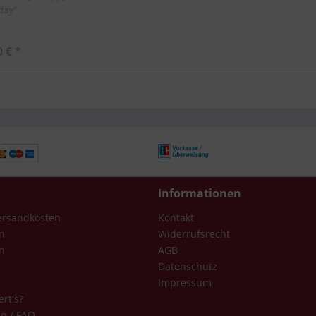
day"
0 € *
Informationen
Versandkosten
Kontakt
n
Widerrufsrecht
n
AGB
Datenschutz
Impressum
ert's?
en / FAQ