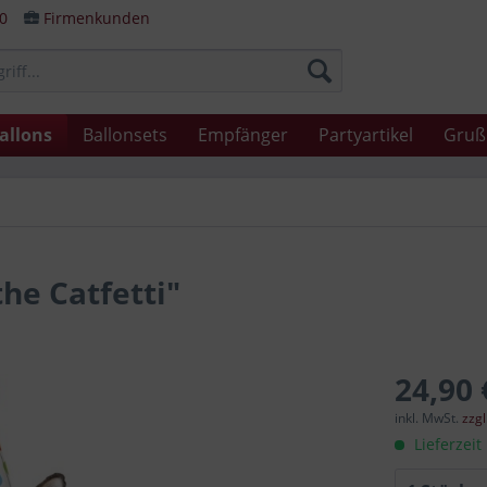
80
Firmenkunden
allons
Ballonsets
Empfänger
Partyartikel
Gruß
he Catfetti"
24,90 
inkl. MwSt.
zzg
Lieferzeit