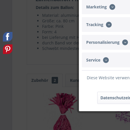
Marketing
Details zum Ballon:
Material: aluminiumbeschichtete Nylon-Folie
Größe: ca. 80 cm
Tracking
Farbe: Pink
Form: 4
bei Lieferung mit Helium gefüllt
Personalisierung
durch Band vor dem Wegfliegen gesichert
Schwebt mindestens eine Woche
Service
Diese Website verwend
Zubehör
2
Kunden kauften auch
Datenschutzei