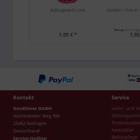
Ballongewicht pink
Konfetti 1,7cm in
Menge
0.015 Kg
1,95 € *
1,95
Kontakt
Service
Goodtimes GmbH
Liefer- und 
Zahlungsarte
Halstenbeker Weg 98b
Firmenkunde
25462 Rellingen
Newsletter
Deutschland
Ballonpflege
Service-Hotline: