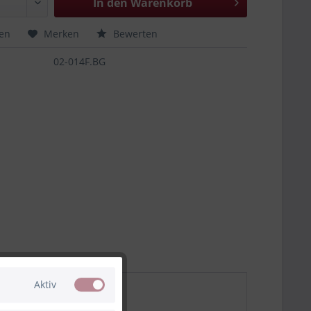
In den
Warenkorb
hen
Merken
Bewerten
02-014F.BG
Aktiv