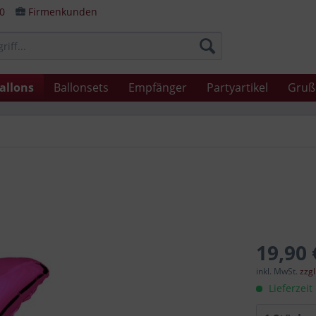
80
Firmenkunden
allons
Ballonsets
Empfänger
Partyartikel
Gruß
19,90 
inkl. MwSt.
zzg
Lieferzeit