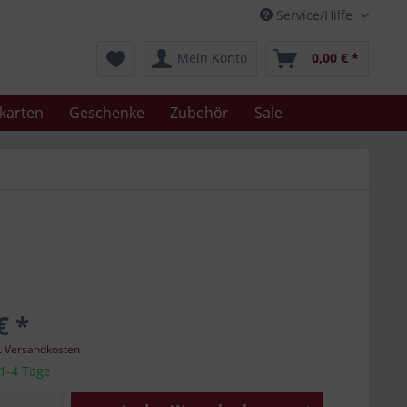
Service/Hilfe
Mein Konto
0,00 € *
karten
Geschenke
Zubehör
Sale
€ *
l. Versandkosten
 1-4 Tage