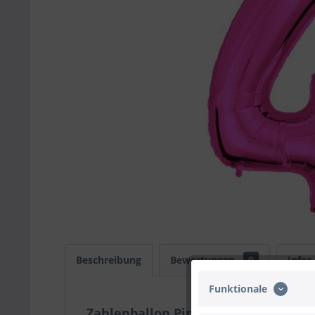
Beschreibung
Bewertungen
0
Infos
Funktionale
Zahlenballon Pink "4"