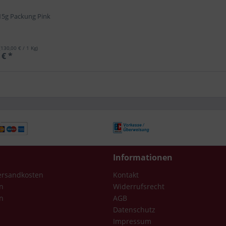
 15g Packung Pink
(130,00 € / 1 Kg)
 € *
Informationen
Versandkosten
Kontakt
n
Widerrufsrecht
n
AGB
Datenschutz
Impressum