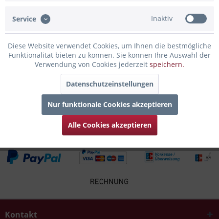
Inaktiv
Service
Infos zum Hersteller
Folgende Infos zum Hersteller sind verfübar......
mehr
Diese Website verwendet Cookies, um Ihnen die bestmögliche
Funktionalität bieten zu können. Sie können Ihre Auswahl der
Zubehör
3
Verwendung von Cookies jederzeit
speichern.
Datenschutzeinstellungen
Kunden kauften auch
Nur funktionale Cookies akzeptieren
Kunden haben sich ebenfalls angesehen
Alle Cookies akzeptieren
Kontakt