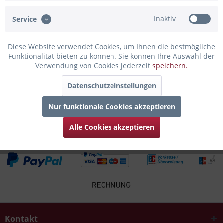
Inaktiv
Service
Infos zum Hersteller
Folgende Infos zum Hersteller sind verfübar......
mehr
Diese Website verwendet Cookies, um Ihnen die bestmögliche
Funktionalität bieten zu können. Sie können Ihre Auswahl der
Zubehör
4
Verwendung von Cookies jederzeit
speichern.
Datenschutzeinstellungen
Kunden kauften auch
Nur funktionale Cookies akzeptieren
Kunden haben sich ebenfalls angesehen
Alle Cookies akzeptieren
Kontakt