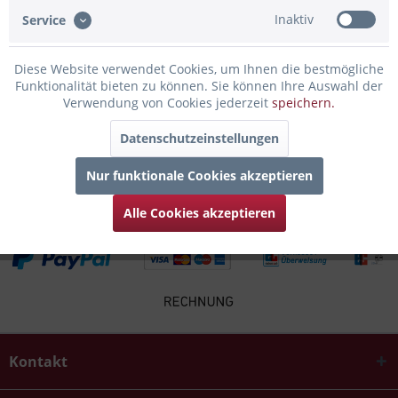
Bewertungen lesen, schreiben und diskutieren...
mehr
Inaktiv
Service
Infos zum Hersteller
Diese Website verwendet Cookies, um Ihnen die bestmögliche
Folgende Infos zum Hersteller sind verfübar......
mehr
Funktionalität bieten zu können. Sie können Ihre Auswahl der
Verwendung von Cookies jederzeit
speichern.
Kunden kauften auch
Datenschutzeinstellungen
Kunden haben sich ebenfalls angesehen
Nur funktionale Cookies akzeptieren
Alle Cookies akzeptieren
Kontakt