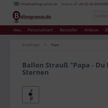
info@ballongruesse.de
Hotline
+49 (0) 40 609433
Neu
Personalisiert
Bestseller
Anlässe
B
Empfänger
Papa
Ballon Strauß "Papa - Du 
Sternen