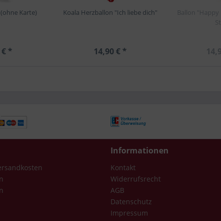
(ohne Karte)
Koala Herzballon "Ich liebe dich"
Ballon "Happy 
S
 € *
14,90 € *
14,9
Informationen
Versandkosten
Kontakt
n
Widerrufsrecht
n
AGB
Datenschutz
Impressum