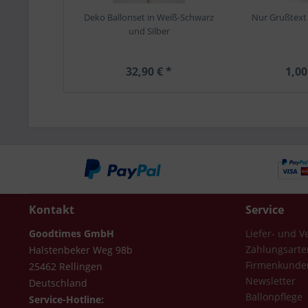
Deko Ballonset in Weiß-Schwarz
Nur Grußtext 
und Silber
32,90 € *
1,00
Kontakt
Service
Goodtimes GmbH
Liefer- und 
Zahlungsarte
Halstenbeker Weg 98b
Firmenkunde
25462 Rellingen
Newsletter
Deutschland
Ballonpflege
Service-Hotline: