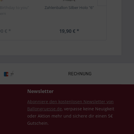
Birthday to you"
Zahlenballon Silber Holo "6"
Ballonge
tern
0 € *
19,90 € *
1,
Newsletter
Abonniere den kostenlosen Newsletter von
Ballongruesse.de
, verpasse keine Neuigkeit
oder Aktion mehr und sichere dir einen 5€
Gutschein.