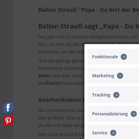
Ballon Strauß "Papa - Du bist der B
Ballon Strauß sagt „Papa - Du b
Das Jahr hält so manche Gelegenheit bereit, um
sein, an dem du deinem Papa zeigst:
„Du bist d
Momente, um den eigenen Gefühlen Ausdruck zu
Funktionale
Und wie gelingt genau das am eindrucksvollste
harmonisch aufeinander abgestimmtes
Bundle
z
Motiv
und dem Gruß „Papa – Du bist der Beste“.
Marketing
Grußkarten
beizulegen, um deinen eigenen Wor
Tracking
Geschenkideen für Papa mit Schwe
Bei uns findest du eine Vielzahl an
Ballon Gesch
Personalisierung
Den größten Überraschungseffekt erzielst du m
du deinem Papa beispielsweise einen
Ballongr
Service
Setz auch du auf schwebende,
mit Helium gefü