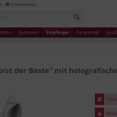
80
Firmenkunden
allons
Ballonsets
Empfänger
Partyartikel
Gruß
bist der Beste" mit holografisch
Dieser
Benach