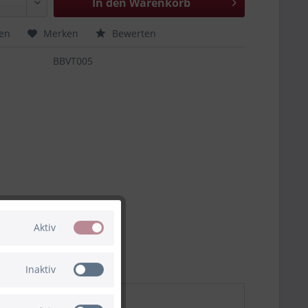
In den
Warenkorb
hen
Merken
Bewerten
BBVT005
Aktiv
Inaktiv