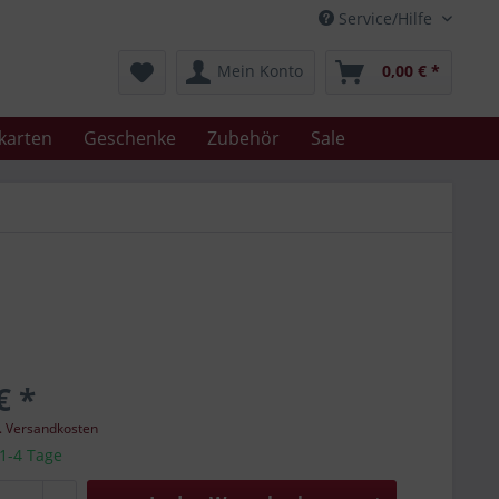
Service/Hilfe
Mein Konto
0,00 € *
karten
Geschenke
Zubehör
Sale
€ *
l. Versandkosten
 1-4 Tage