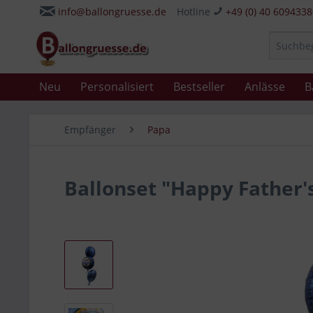
info@ballongruesse.de
Hotline
+49 (0) 40 609433
Neu
Personalisiert
Bestseller
Anlässe
B
Empfänger
Papa
Ballonset "Happy Father's