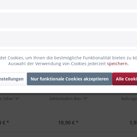
tin Blau
enfalls angesehen
et Cookies, um Ihnen die bestmögliche Funktionalität bieten zu k
Auswahl der Verwendung von Cookies jederzeit
speichern.
nstellungen
Nur funktionale Cookies akzeptieren
Alle Cook
 Silber "4"
Zahlenballon Blau "9"
Ballonge
0 € *
19,90 € *
1,9