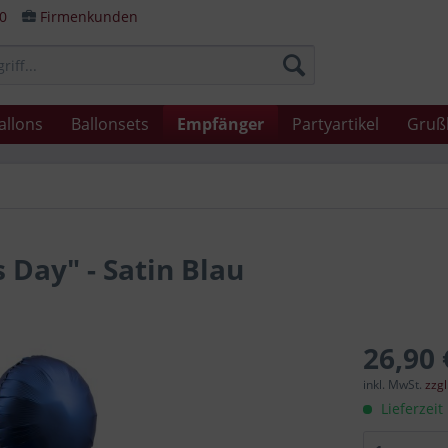
80
Firmenkunden
allons
Ballonsets
Empfänger
Partyartikel
Gruß
 Day" - Satin Blau
26,90 
inkl. MwSt.
zzg
Lieferzeit