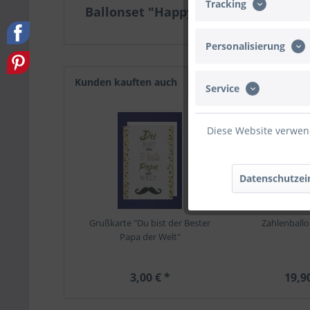
Tracking
Ballonset "Happy Father's Day" - Sa
Personalisierung
Kunden kauften auch
Kunden haben sich eb
Service
Diese Website verwend
Datenschutzei
Grußkarte "Du bist der Bester
Zahlenballon
Papa der Welt"
3,00 € *
19,9