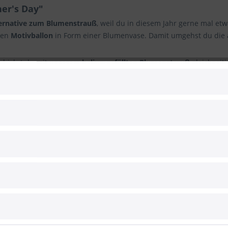
er's Day"
ernative zum Blumenstrauß
, weil du in diesem Jahr gerne mal e
nen
Motivballon
in Form einer Blumenvase. Damit umgehst du die 
chickst du mit unserem
heliumgefüllten Blumenstrauß
gleichzeit
r Mama dennoch ein paar eigene Worte mit auf den Weg geben möch
 aus dem Ballonpaket
Strauß aber auch ist. Die fantasievolle Zusammenstellung bunter 
e
durch den Gedanken, dass die Blumen zu einem Strauß gebunden
 Mother's Day" versehen, handelt es sich hierbei um ein wunder
llt.
)
n