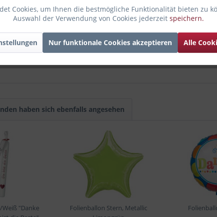
et Cookies, um Ihnen die bestmögliche Funktionalität bieten zu k
Auswahl der Verwendung von Cookies jederzeit
speichern.
ernative zu Blumen in den Händen, die du bei Bedarf auch aus der F
 Muttertag wünschen
? Dann mach ihr mit der
Ballongruesse.de Bal
nstellungen
Nur funktionale Cookies akzeptieren
Alle Cook
t, unsere
Folienballon Blumen
aber halten mindestens eine Woche
zeit Verlängerung
bei.
nden haben sich ebenfalls angesehen
t/Weiß "Danke
Folienballon Stern, Metallic
Folienbal