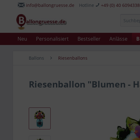
info@ballongruesse.de
Hotline
+49 (0) 40 609433
Neu
Personalisiert
Bestseller
Anlässe
B
Ballons
Riesenballons
Riesenballon "Blumen - 