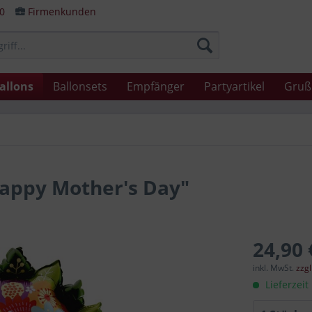
80
Firmenkunden
allons
Ballonsets
Empfänger
Partyartikel
Gruß
Happy Mother's Day"
24,90 
inkl. MwSt.
zzg
Lieferzeit