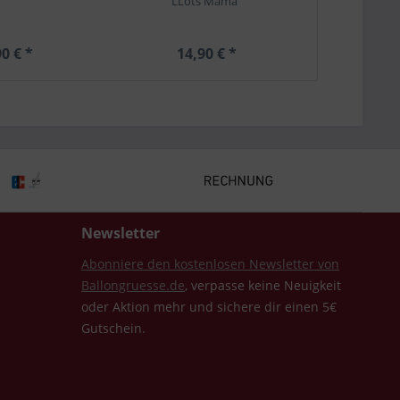
LLots Mama"
0 € *
14,90 € *
3,
Newsletter
Abonniere den kostenlosen Newsletter von
Ballongruesse.de
, verpasse keine Neuigkeit
oder Aktion mehr und sichere dir einen 5€
Gutschein.