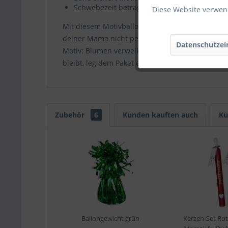
Schwebezeit beträgt mindestens eine Woche
Diese Website verwend
Mit diesem Motivballon hältst du eine tolle Alt
deiner Mama nicht persönlich
alles Liebe zum
Datenschutzei
Motiv: Blumen verwelken schon nach kurzer Zei
bleibt, leg dem Paket einfach direkt die
Schwebe
Zubehör
6
Kunden kauften auch
Ku
Ballongewicht grün
Kerzen-Set Ro