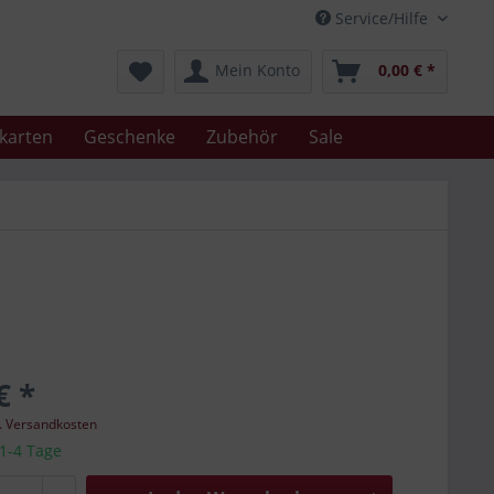
Service/Hilfe
Mein Konto
0,00 € *
karten
Geschenke
Zubehör
Sale
€ *
l. Versandkosten
 1-4 Tage