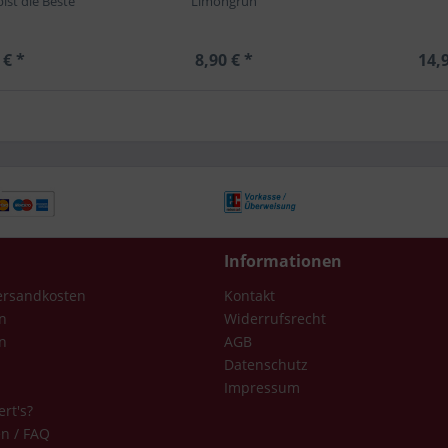
st die Beste"
Limongrün
 € *
8,90 € *
14,9
Informationen
Versandkosten
Kontakt
n
Widerrufsrecht
n
AGB
Datenschutz
Impressum
ert's?
en / FAQ