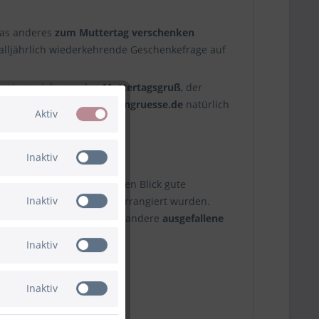
twas anderes
zum Muttertag verschenken
alljährlich wiederkehrende Geschenkefrage auf
ig einen vielsagenden
Muttertagsgruß
, der
test, findest du bei
Ballongruesse.de
natürlich
Aktiv
Inaktiv
Blüten macht auf den ersten Blick gute
Inaktiv
 und in einer Glasvase arrangiert wurden.
bares
Ballongeschenk
, das andere
ausgefallene
Inaktiv
Inaktiv