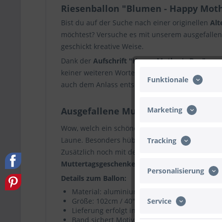
Riesenballon "Blumen - Happy Moth
Bist du auf der Suche nach einer originellen
Alt
möchtest? Versuche es mit unserem ausgefalle
geschickt kreative Weise.
Dank der
Aufschrift "Happy Mother's Day"
vers
keiner weiteren Worte bedarf. Sofern du deine
Funktionale
auch dem Anlass entsprechende
Grußkarten
.
Ausgefallene Muttertagsgeschenke
Marketing
Wow, welch ein schöner Anblick unser hübscher 
Laune. Besonders hübsch wird die
Geschenkide
Tracking
Zusätzlich noch mit dem
Muttertagsgruß
"Happy
Muttertagsgeschenke
direkt in den Schatten ste
Personalisierung
Details zum Ballon:
Material: aluminiumbeschichtete Nylon-Folie
Service
Größe: 102cm / 40" (mit Helium etwas kleiner
Lieferung erfolgt inklusive Heliumfüllung
Band sichert Motivballon vor dem Wegfliege