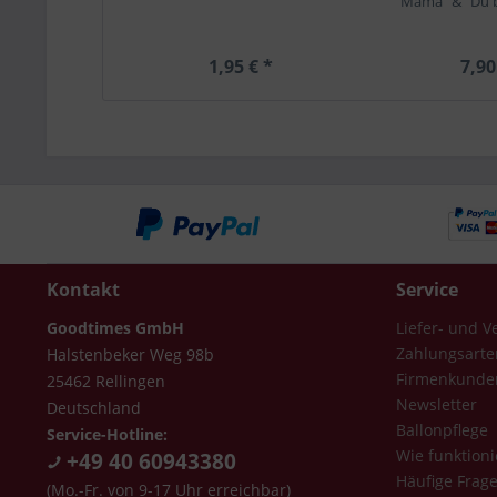
Mama" & "Du bi
1,95 € *
7,90
Kontakt
Service
Goodtimes GmbH
Liefer- und 
Zahlungsarte
Halstenbeker Weg 98b
Firmenkunde
25462 Rellingen
Newsletter
Deutschland
Ballonpflege
Service-Hotline:
Wie funktioni
+49 40 60943380
Häufige Frag
(Mo.-Fr. von 9-17 Uhr erreichbar)