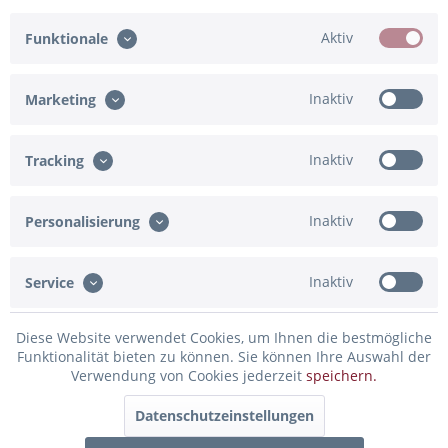
Wunschnamen
Aktiv
Funktionale
Inaktiv
Marketing
Inaktiv
Tracking
Eingabe fehlt
Maximum Zeichen = 400, noch verfügbar =
400
Ich bestätige, dass die Angaben korrekt sind
Inaktiv
Personalisierung
Eingabe fehlt
Inaktiv
Service
In den Warenkorb
Diese Website verwendet Cookies, um Ihnen die bestmögliche
Funktionalität bieten zu können. Sie können Ihre Auswahl der
Konfiguration ist unvollständig - bitte prüfen!
Verwendung von Cookies jederzeit
speichern.
Merken
Bewerten
Datenschutzeinstellungen
Artikel-Nr.:
91-831426