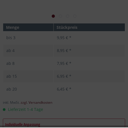
Menge
Stückpreis
bis
3
9,95 € *
ab
4
8,95 € *
ab
8
7,95 € *
ab
15
6,95 € *
ab
20
6,45 € *
inkl. MwSt.
zzgl. Versandkosten
Lieferzeit 1-4 Tage
Individuelle Anpassung