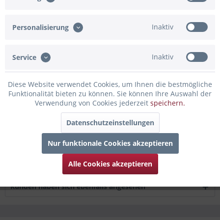
Artikel-Nr.:
02-820123.BG
Inaktiv
Personalisierung
Beschreibung
Mit diesem schönen Ballon, der verziert wird mit dem
Inaktiv
Aufdruck "ABI 2026 geschafft", kannst...
mehr
Service
Bewertungen
0
Diese Website verwendet Cookies, um Ihnen die bestmögliche
Funktionalität bieten zu können. Sie können Ihre Auswahl der
Bewertungen lesen, schreiben und diskutieren...
mehr
Verwendung von Cookies jederzeit
speichern.
Infos zum Hersteller
Datenschutzeinstellungen
Folgende Infos zum Hersteller sind verfübar......
mehr
Nur funktionale Cookies akzeptieren
Zubehör
8
Alle Cookies akzeptieren
Kunden haben sich ebenfalls angesehen