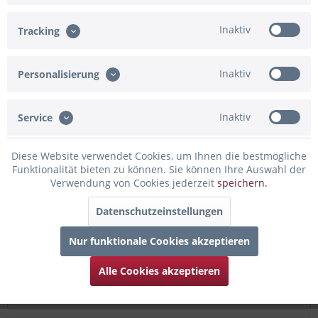
In den Warenkorb
Inaktiv
Tracking
Merken
Bewerten
Inaktiv
Personalisierung
Artikel-Nr.:
GK025
Beschreibung
Inaktiv
Service
Silvesterkarte für deine Glückwünsche zum neuen Jahr Die
Uhr auf dieser ...
mehr
Diese Website verwendet Cookies, um Ihnen die bestmögliche
Funktionalität bieten zu können. Sie können Ihre Auswahl der
Bewertungen
0
Verwendung von Cookies jederzeit
speichern.
Bewertungen lesen, schreiben und diskutieren...
mehr
Datenschutzeinstellungen
Infos zum Hersteller
Nur funktionale Cookies akzeptieren
Folgende Infos zum Hersteller sind verfübar......
mehr
Alle Cookies akzeptieren
Zubehör
1