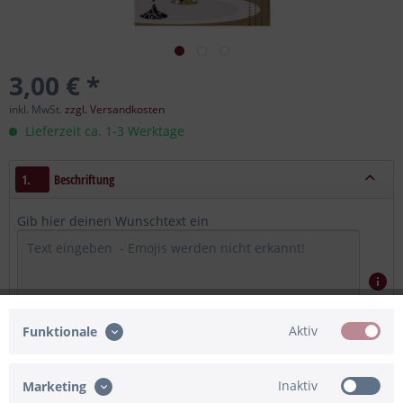
3,00 € *
inkl. MwSt.
zzgl. Versandkosten
Lieferzeit ca. 1-3 Werktage
1.
Beschriftung
Gib hier deinen Wunschtext ein
Aktiv
Funktionale
Maximum Zeichen = 400, noch verfügbar =
400
Inaktiv
Marketing