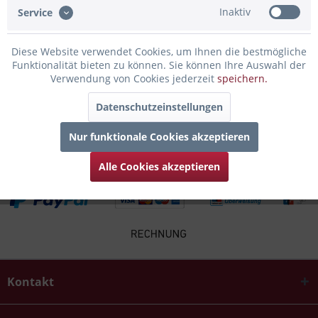
Inaktiv
Service
Infos zum Hersteller
Folgende Infos zum Hersteller sind verfübar......
mehr
Diese Website verwendet Cookies, um Ihnen die bestmögliche
Funktionalität bieten zu können. Sie können Ihre Auswahl der
Verwendung von Cookies jederzeit
speichern.
Zubehör
4
Datenschutzeinstellungen
Kunden kauften auch
Nur funktionale Cookies akzeptieren
Alle Cookies akzeptieren
Kontakt