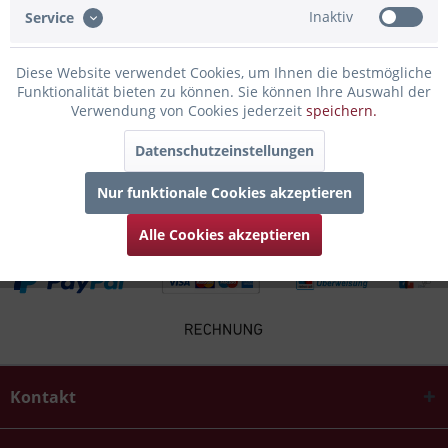
Inaktiv
Service
Infos zum Hersteller
Folgende Infos zum Hersteller sind verfübar......
mehr
Diese Website verwendet Cookies, um Ihnen die bestmögliche
Funktionalität bieten zu können. Sie können Ihre Auswahl der
Verwendung von Cookies jederzeit
speichern.
Zubehör
2
Datenschutzeinstellungen
Kunden kauften auch
Nur funktionale Cookies akzeptieren
Alle Cookies akzeptieren
Kontakt