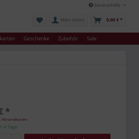
Service/Hilfe
Mein Konto
0,00 € *
karten
Geschenke
Zubehör
Sale
€ *
l. Versandkosten
 1-4 Tage