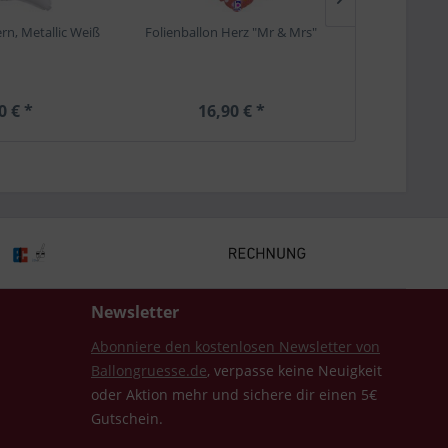
ern, Metallic Weiß
Folienballon Herz "Mr & Mrs"
Airwalker B
0 € *
16,90 € *
19,
Newsletter
Abonniere den kostenlosen Newsletter von
Ballongruesse.de
, verpasse keine Neuigkeit
oder Aktion mehr und sichere dir einen 5€
Gutschein.