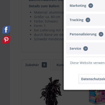
Marketing
Details zum Ballon:
Material: aluminiumbeschichtete Nylon-Folie
Größe: ca. 80 cm
Tracking
Farbe: Schwarz
Form: 1
bei Lieferung mit Helium gefüllt
Personalisierung
durch Band vor dem Wegfliegen gesichert
Schwebt mindestens eine Woche
Service
Diese Website verwend
Zubehör
9
Kunden kauften auch
Ku
Datenschutzei