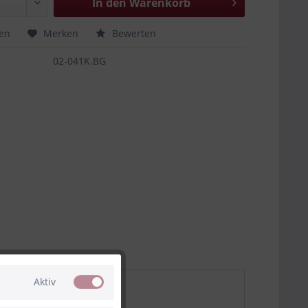
In den
Warenkorb
hen
Merken
Bewerten
02-041K.BG
Aktiv