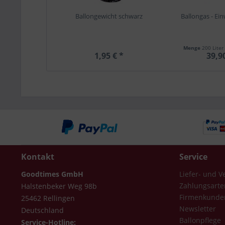
Ballongewicht schwarz
Ballongas - Ei
Menge
200 Liter
1,95 € *
39,9
Kontakt
Service
Goodtimes GmbH
Liefer- und 
Zahlungsarte
Halstenbeker Weg 98b
Firmenkunde
25462 Rellingen
Newsletter
Deutschland
Ballonpflege
Service-Hotline: