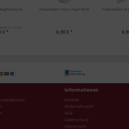
nwegflasche XL
Folienballon Herz, Pearl Weiß
Folienballon St
(0,20 € / 1 Liter)
0 € *
8,90 € *
8,9
Informationen
Versandkosten
Kontakt
n
Widerrufsrecht
n
AGB
Datenschutz
Impressum