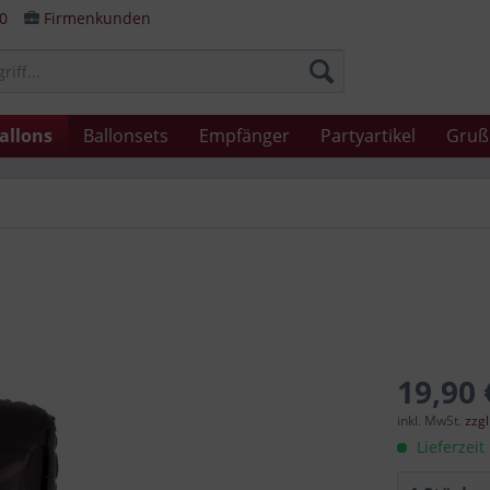
80
Firmenkunden
allons
Ballonsets
Empfänger
Partyartikel
Gruß
19,90 
inkl. MwSt.
zzg
Lieferzeit