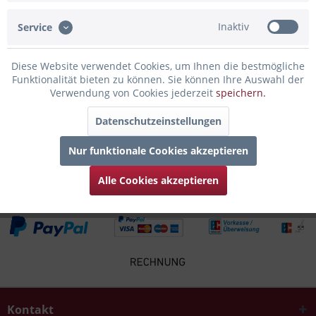
Inaktiv
Service
Infos zum Hersteller
Folgende Infos zum Hersteller sind verfübar......
mehr
Diese Website verwendet Cookies, um Ihnen die bestmögliche
Funktionalität bieten zu können. Sie können Ihre Auswahl der
Zubehör
5
Verwendung von Cookies jederzeit
speichern.
Datenschutzeinstellungen
Kunden kauften auch
Nur funktionale Cookies akzeptieren
Kunden haben sich ebenfalls angesehen
Alle Cookies akzeptieren
Kontakt