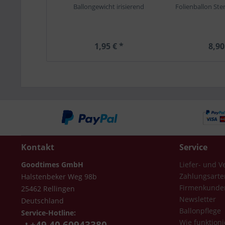
Ballongewicht irisierend
Folienballon Ster
1,95 € *
8,90
Kontakt
Service
Goodtimes GmbH
Liefer- und 
Zahlungsarte
Halstenbeker Weg 98b
Firmenkunde
25462 Rellingen
Newsletter
Deutschland
Ballonpflege
Service-Hotline:
Wie funktioni