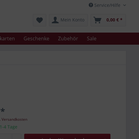
Service/Hilfe
Mein Konto
0,00 € *
karten
Geschenke
Zubehör
Sale
 *
l. Versandkosten
 1-4 Tage