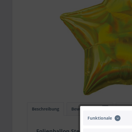
Beschreibung
Bewertungen
0
Infos
Funktionale
Folienballon Stern, Irisierend Gelb