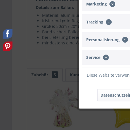
Marketing
Details zum Ballon:
Material: aluminiumbeschichtete Nylon-Folie
Irisierend (= in Regenbogenfarben schimmer
Tracking
Größe: 50cm / 20" (mit Helium etwas kleiner)
Band sichert Ballon vor dem Wegfliegen
bei Lieferung bereits heliumgefüllt
Personalisierung
mindestens eine Woche Schwebezeit
Service
Zubehör
5
Kunden kauften auch
Ku
Diese Website verwend
Datenschutzei