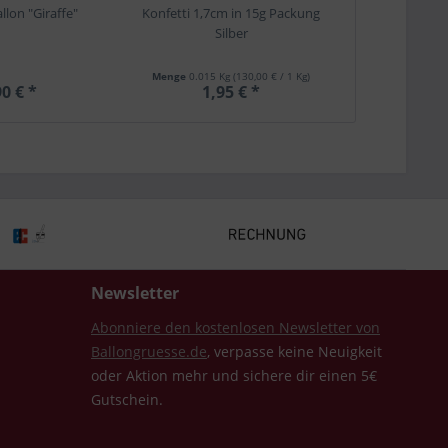
llon "Giraffe"
Konfetti 1,7cm in 15g Packung
Silber
Menge
0.015 Kg
(130,00 € / 1 Kg)
0 € *
1,95 € *
Newsletter
Abonniere den kostenlosen Newsletter von
Ballongruesse.de
, verpasse keine Neuigkeit
oder Aktion mehr und sichere dir einen 5€
Gutschein.