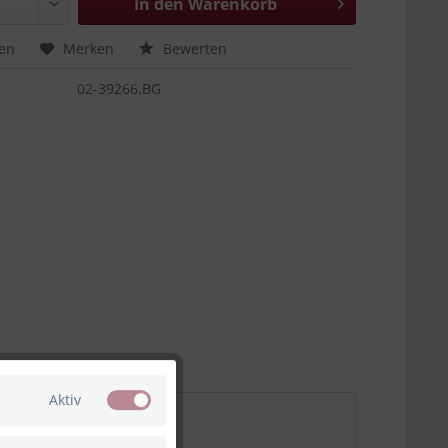
In den
Warenkorb
hen
Merken
Bewerten
02-39266.BG
Aktiv