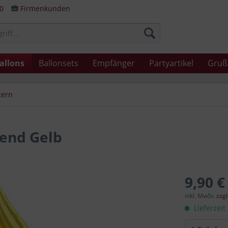
80
Firmenkunden
allons
Ballonsets
Empfänger
Partyartikel
Gruß
tern
rend Gelb
9,90 €
inkl. MwSt.
zzg
Lieferzeit