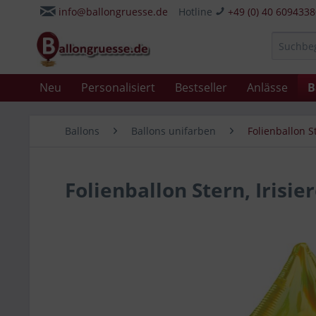
info@ballongruesse.de
Hotline
+49 (0) 40 609433
Neu
Personalisiert
Bestseller
Anlässe
B
Ballons
Ballons unifarben
Folienballon S
Folienballon Stern, Irisie