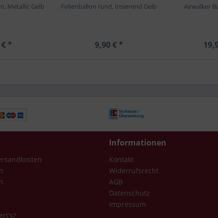
n, Metallic Gelb
Folienballon rund, Irisierend Gelb
Airwalker Ba
 € *
9,90 € *
19,9
Informationen
Versandkosten
Kontakt
n
Widerrufsrecht
n
AGB
Datenschutz
Impressum
ert's?