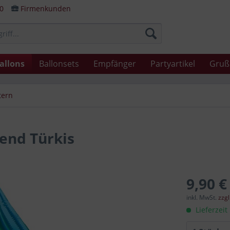
80
Firmenkunden
allons
Ballonsets
Empfänger
Partyartikel
Gruß
tern
rend Türkis
9,90 €
inkl. MwSt.
zzg
Lieferzeit