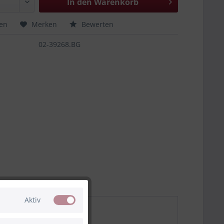
In den
Warenkorb
hen
Merken
Bewerten
02-39268.BG
Aktiv