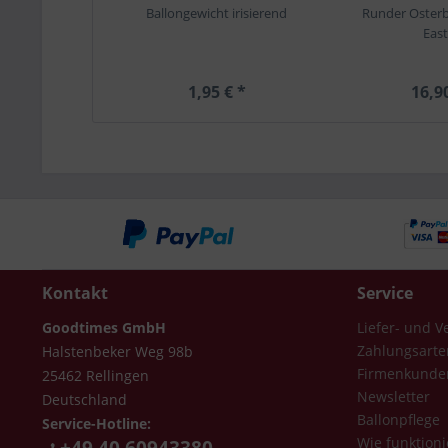
Ballongewicht irisierend
Runder Osterb
East
1,95 € *
16,9
Kontakt
Service
Goodtimes GmbH
Liefer- und 
Zahlungsarte
Halstenbeker Weg 98b
Firmenkunde
25462 Rellingen
Newsletter
Deutschland
Ballonpflege
Service-Hotline:
Wie funktioni