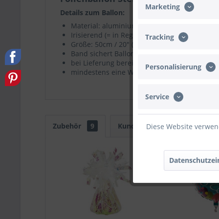
Marketing
Details zum Ballon:
Material: aluminiumbeschichtete Nylon-Folie
Irisierend (= in Regenbogenfarben schimmer
Tracking
Größe: 50cm / 20" (mit Helium etwas kleiner)
Band sichert Ballon vor dem Wegfliegen
bei Lieferung bereits heliumgefüllt
Personalisierung
mindestens eine Woche Schwebezeit
Service
Zubehör
9
Kunden kauften auch
Ku
Diese Website verwend
Datenschutzei