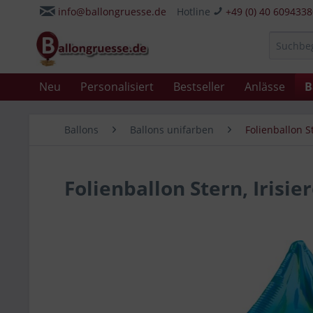
info@ballongruesse.de
Hotline
+49 (0) 40 609433
Neu
Personalisiert
Bestseller
Anlässe
B
Ballons
Ballons unifarben
Folienballon S
Folienballon Stern, Irisie