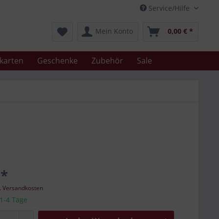
Service/Hilfe
Mein Konto
0,00 € *
karten
Geschenke
Zubehör
Sale
 *
l. Versandkosten
 1-4 Tage