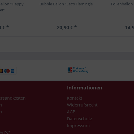
allon "Happy
Bubble Ballon "Let's Flamingle"
Folienballon
er"
0 € *
20,90 € *
14,9
Informationen
Versandkosten
Kontakt
n
Widerrufsrecht
n
AGB
Datenschutz
Impressum
ert's?