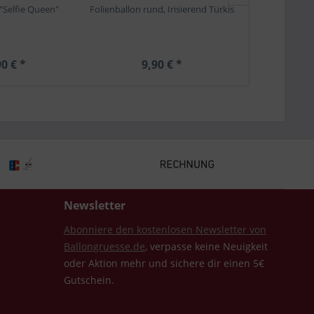
 "Selfie Queen"
Folienballon rund, Irisierend Türkis
Folienballon
Reg
0 € *
9,90 € *
9,
Newsletter
Abonniere den kostenlosen Newsletter von
Ballongruesse.de
, verpasse keine Neuigkeit
oder Aktion mehr und sichere dir einen 5€
Gutschein.