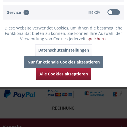
Inaktiv
Service
Infos zum Hersteller
Folgende Infos zum Hersteller sind verfübar......
mehr
Diese Website verwendet Cookies, um Ihnen die bestmögliche
Funktionalität bieten zu können. Sie können Ihre Auswahl der
Zubehör
6
Verwendung von Cookies jederzeit
speichern.
Datenschutzeinstellungen
Kunden kauften auch
Nur funktionale Cookies akzeptieren
Kunden haben sich ebenfalls angesehen
Alle Cookies akzeptieren