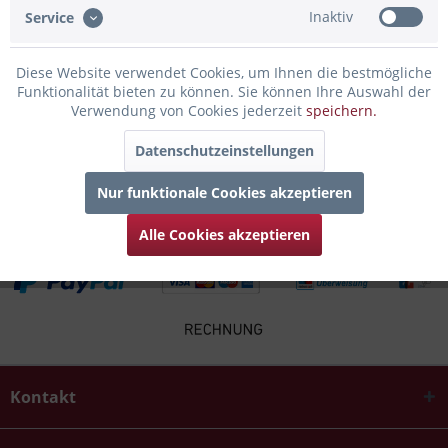
Inaktiv
Service
Infos zum Hersteller
Folgende Infos zum Hersteller sind verfübar......
mehr
Diese Website verwendet Cookies, um Ihnen die bestmögliche
Funktionalität bieten zu können. Sie können Ihre Auswahl der
Verwendung von Cookies jederzeit
speichern.
Zubehör
6
Datenschutzeinstellungen
Kunden kauften auch
Nur funktionale Cookies akzeptieren
Alle Cookies akzeptieren
Kontakt