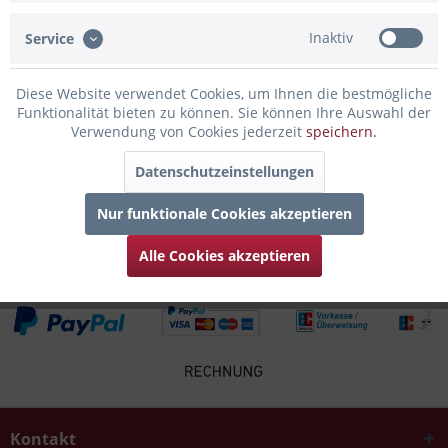
Inaktiv
Service
Infos zum Hersteller
Folgende Infos zum Hersteller sind verfübar......
mehr
Diese Website verwendet Cookies, um Ihnen die bestmögliche
Funktionalität bieten zu können. Sie können Ihre Auswahl der
Zubehör
2
Verwendung von Cookies jederzeit
speichern.
Datenschutzeinstellungen
Kunden kauften auch
Nur funktionale Cookies akzeptieren
Kunden haben sich ebenfalls angesehen
Alle Cookies akzeptieren
Kontakt