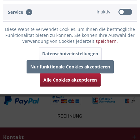
Inaktiv
Service
Infos zum Hersteller
Folgende Infos zum Hersteller sind verfübar......
mehr
Diese Website verwendet Cookies, um Ihnen die bestmögliche
Funktionalität bieten zu können. Sie können Ihre Auswahl der
Zubehör
2
Verwendung von Cookies jederzeit
speichern.
Datenschutzeinstellungen
Kunden kauften auch
Nur funktionale Cookies akzeptieren
Kunden haben sich ebenfalls angesehen
Alle Cookies akzeptieren
Kontakt